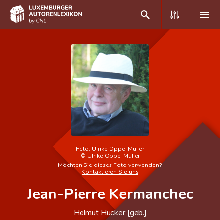
DE
FR
Home
Autor(inn)en A-Z
Erweiterte Suche
Foto:
Ulrike Oppe-Müller
Häufige Fragen und Antworten
©
Ulrike Oppe-Müller
Möchten Sie dieses Foto verwenden?
CNL
Kontaktieren Sie uns
Jean-Pierre Kermanchec
Forschungsgruppe
Kontakt
Helmut Hucker [geb.]