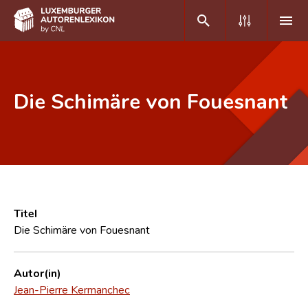
DE
FR
Die Schimäre von Fouesnant
Home
Autor(inn)en A-Z
Erweiterte Suche
Häufige Fragen und Antworten
Titel
Die Schimäre von Fouesnant
CNL
Forschungsgruppe
Autor(in)
Jean-Pierre Kermanchec
Kontakt