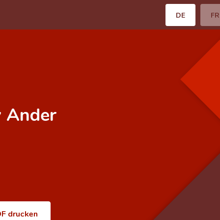
DE
FR
y Ander
F drucken