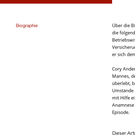
Biographie
Über die B
die folgen
Betriebswi
Versicheru
er sich de
Cory Ander
Mannes, d
überlebt, 
Umstände d
mit Hilfe 
Anamnese a
Episode.
Dieser Art