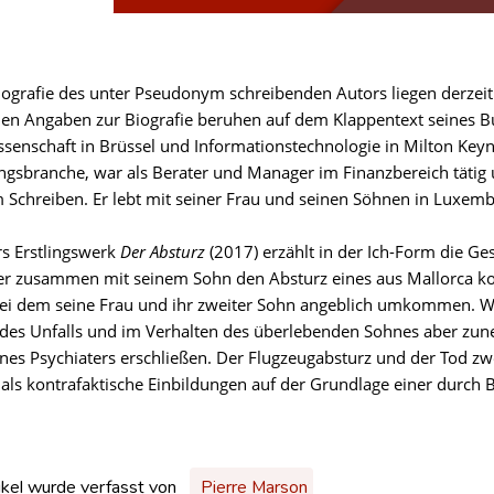
iografie des unter Pseudonym schreibenden Autors liegen derzeit 
den Angaben zur Biografie beruhen auf dem Klappentext seines 
ssenschaft in Brüssel und Informationstechnologie in Milton Keyne
ngsbranche, war als Berater und Manager im Finanzbereich tätig
m Schreiben. Er lebt mit seiner Frau und seinen Söhnen in Luxem
s Erstlingswerk
Der Absturz
(2017) erzählt in der Ich-Form die Ges
er zusammen mit seinem Sohn den Absturz eines aus Mallorca 
bei dem seine Frau und ihr zweiter Sohn angeblich umkommen. Wä
es Unfalls und im Verhalten des überlebenden Sohnes aber zun
eines Psychiaters erschließen. Der Flugzeugabsturz und der Tod zw
ls kontrafaktische Einbildungen auf der Grundlage einer durch
ikel wurde verfasst von
Pierre Marson