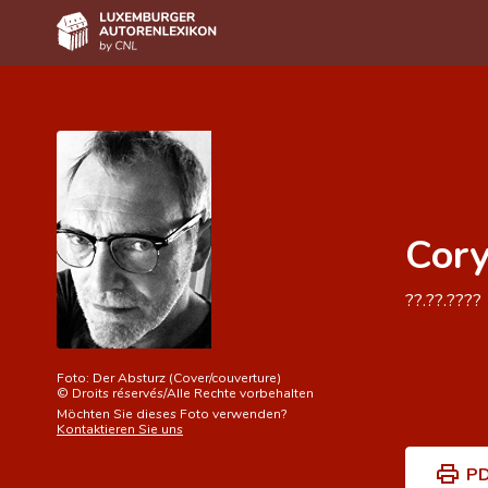
Home
Autor(inn)en A-Z
Erweiterte Suche
Cor
Häufige Fragen und Antworten
CNL
??.??.????
Forschungsgruppe
Kontakt
Foto:
Der Absturz (Cover/couverture)
©
Droits réservés/Alle Rechte vorbehalten
Möchten Sie dieses Foto verwenden?
Kontaktieren Sie uns
PD