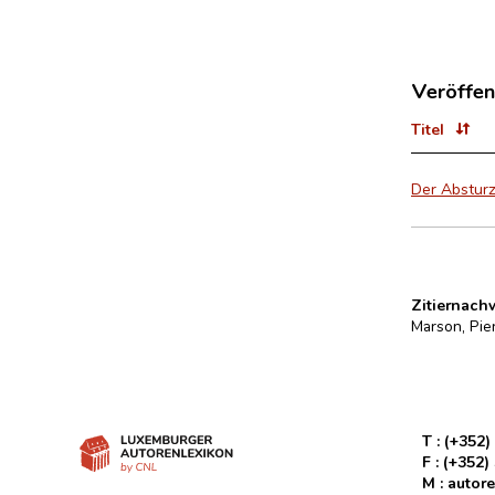
Veröffen
Titel
Der Absturz.
Zitiernach
Marson, Pie
T :
(+352)
F :
(+352)
M :
autore