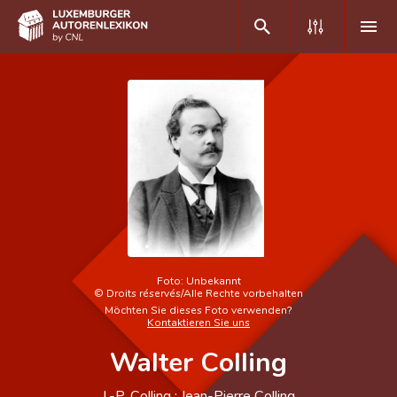
DE
FR
Home
Autor(inn)en A-Z
Erweiterte Suche
Häufige Fragen und Antworten
Foto:
Unbekannt
©
Droits réservés/Alle Rechte vorbehalten
CNL
Möchten Sie dieses Foto verwenden?
Kontaktieren Sie uns
Forschungsgruppe
Walter Colling
Kontakt
J.-P. Colling ; Jean-Pierre Colling