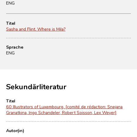
ENG
Titel
Sasha and Flint. Where is Mila?
Sprache
ENG
Sekundärliteratur
Titel
60 Illustrators of Luxembourg. [comité de rédaction: Snejana
Granatkina, Ingo Schandeler, Robert Soisson, Lex Weyer]
Autor(in)