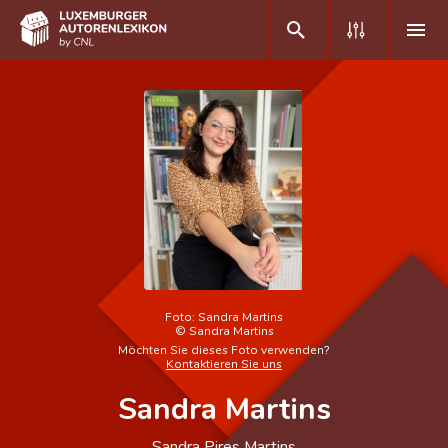
DE
FR
Home
Autor(inn)en A-Z
Erweiterte Suche
Häufige Fragen und Antworten
Foto:
Sandra Martins
©
Sandra Martins
CNL
Möchten Sie dieses Foto verwenden?
Kontaktieren Sie uns
Forschungsgruppe
Sandra Martins
Kontakt
Sandra Pires Martins