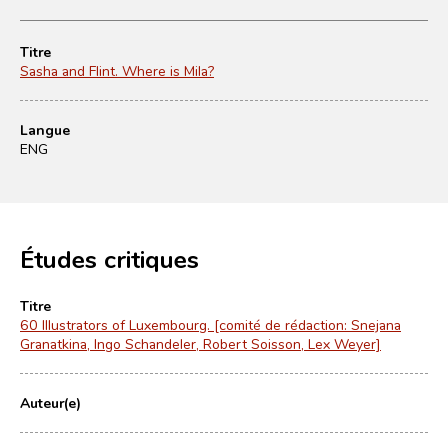
Titre
Sasha and Flint. Where is Mila?
Langue
ENG
Études critiques
Titre
60 Illustrators of Luxembourg. [comité de rédaction: Snejana
Granatkina, Ingo Schandeler, Robert Soisson, Lex Weyer]
Auteur(e)