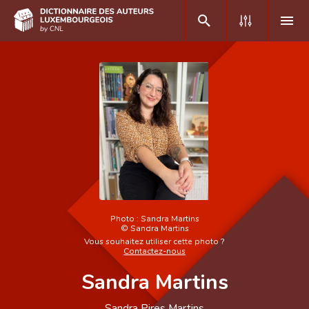
DE
FR
Accueil
Auteur(e)s A-Z
Recherche avancée
Foire aux questions
Photo :
Sandra Martins
©
Sandra Martins
CNL
Vous souhaitez utiliser cette photo ?
Contactez-nous
Équipe scientifique
Sandra Martins
Contact
Sandra Pires Martins