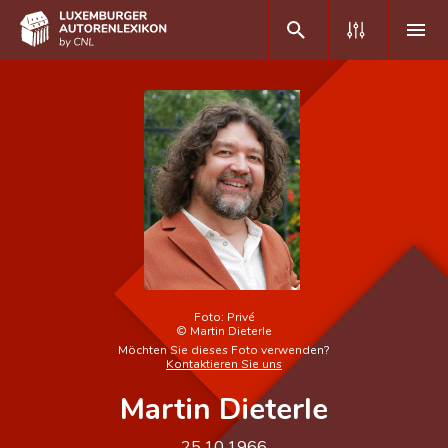
DE
FR
Home
Autor(inn)en A-Z
Erweiterte Suche
Häufige Fragen und Antworten
Foto:
Privé
©
Martin Dieterle
CNL
Möchten Sie dieses Foto verwenden?
Kontaktieren Sie uns
Forschungsgruppe
Martin Dieterle
Kontakt
25.10.1966