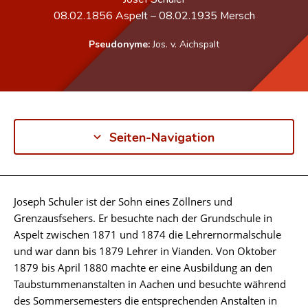
08.02.1856
Aspelt
–
08.02.1935
Mersch
Pseudonyme:
Jos. v. Aichspalt
Seiten-Navigation
Joseph Schuler ist der Sohn eines Zöllners und
Biographie
Grenzausfsehers. Er besuchte nach der Grundschule in
Aspelt zwischen 1871 und 1874 die Lehrernormalschule
und war dann bis 1879 Lehrer in Vianden. Von Oktober
1879 bis April 1880 machte er eine Ausbildung an den
Taubstummenanstalten in Aachen und besuchte während
des Sommersemesters die entsprechenden Anstalten in