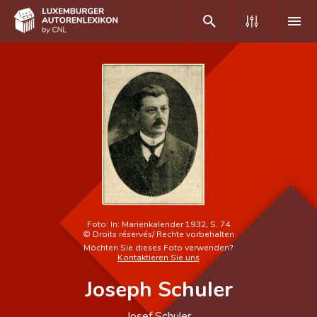
DE
FR
Home
Autor(inn)en A-Z
Erweiterte Suche
Häufige Fragen und Antworten
Foto:
In: Marienkalender 1932, S. 74
©
Droits réservés/ Rechte vorbehalten
CNL
Möchten Sie dieses Foto verwenden?
Kontaktieren Sie uns
Forschungsgruppe
Joseph Schuler
Kontakt
Josef Schuler