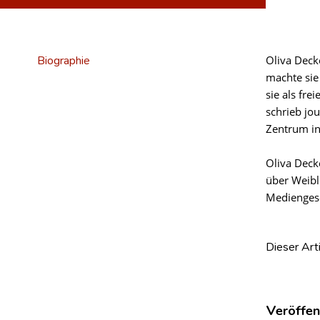
Biographie
Oliva Deck
machte sie
sie als fre
schrieb jo
Zentrum i
Oliva Dec
über Weibl
Mediengese
Dieser Art
Veröffen