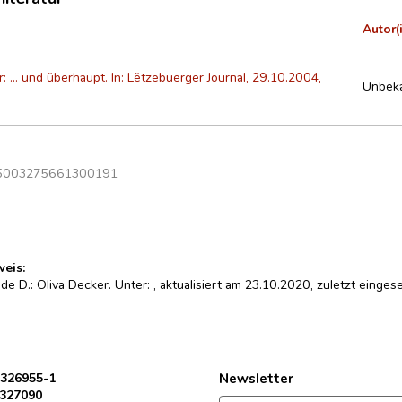
Autor(
r: … und überhaupt. In: Lëtzebuerger Journal, 29.10.2004,
Unbek
5003275661300191
weis:
de D.: Oliva Decker. Unter:
, aktualisiert am 23.10.2020, zuletzt eing
 326955-1
Newsletter
 327090