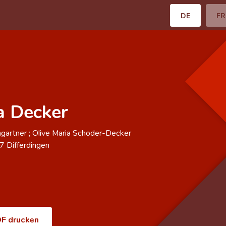
DE
FR
a Decker
gartner ; Olive Maria Schoder-Decker
57
Differdingen
F drucken