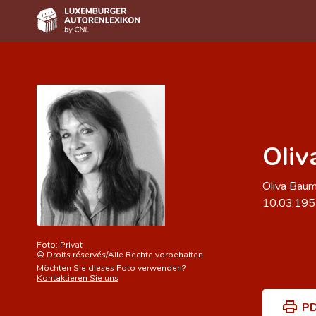
Home
Autor(inn)en A-Z
Erweiterte Suche
Oliv
Häufige Fragen und Antworten
CNL
Oliva Baum
10.03.19
Forschungsgruppe
Kontakt
Foto:
Privat
©
Droits réservés/Alle Rechte vorbehalten
Möchten Sie dieses Foto verwenden?
Kontaktieren Sie uns
PD