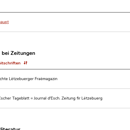
haupt
t bei Zeitungen
eitschriften
ischte Lëtzebuerger Fraëmagazin
Escher Tageblatt = Journal d'Esch. Zeitung fir Lëtzebuerg
literatur