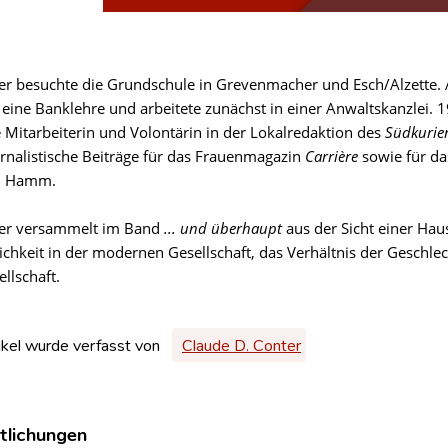
er besuchte die Grundschule in Grevenmacher und Esch/Alzette. An 
 eine Banklehre und arbeitete zunächst in einer Anwaltskanzlei.
ie Mitarbeiterin und Volontärin in der Lokalredaktion des
Südkurie
urnalistische Beiträge für das Frauenmagazin
Carrière
sowie für d
n Hamm.
ker versammelt im Band
... und überhaupt
aus der Sicht einer Ha
ichkeit in der modernen Gesellschaft, das Verhältnis der Geschlec
llschaft.
ikel wurde verfasst von
Claude D. Conter
tlichungen