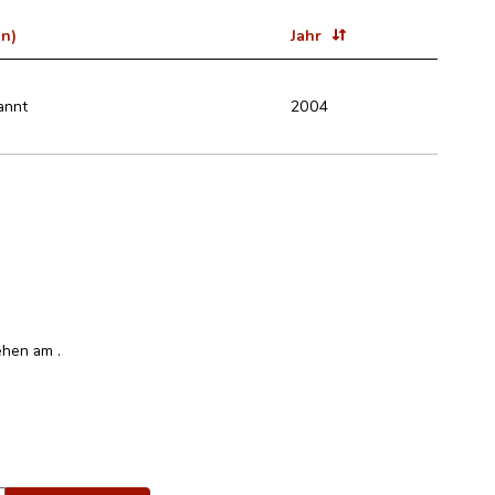
in)
Jahr
annt
2004
esehen am
.