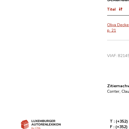
Titel
Oliva Decke
p. 21
VIAF:
8214
Zitiernach
Conter, Clau
T :
(+352)
F :
(+352)