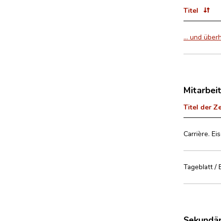
Titel
… und über
Mitarbei
Titel der Z
Carrière. E
Tageblatt / 
Sekundär