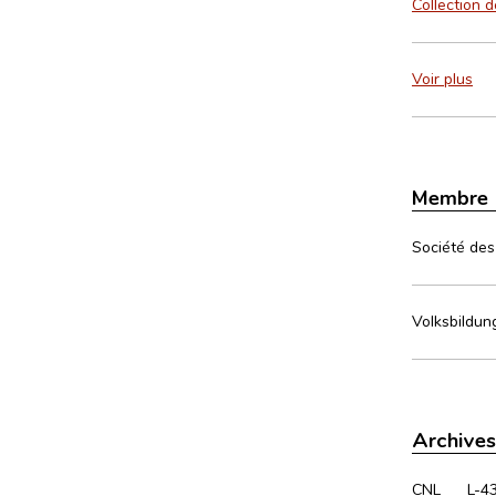
Collection 
Voir plus
Membre
Société des
Volksbildun
Archives
CNL
L-4