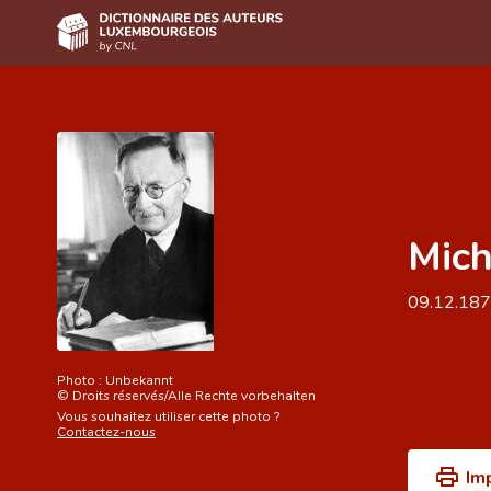
Accueil
Auteur(e)s A-Z
Recherche avancée
Mich
Foire aux questions
CNL
09.12.18
Équipe scientifique
Contact
Photo :
Unbekannt
©
Droits réservés/Alle Rechte vorbehalten
Vous souhaitez utiliser cette photo ?
Contactez-nous
Im