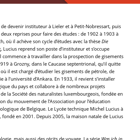
e devenir instituteur à Lieler et à Petit-Nobressart, puis
 deux reprises pour faire des études : de 1902 à 1903 à
ch, où il achève son cycle d’études avec la thèse
Die
 Lucius reprend son poste d’instituteur et s’occupe
il commence à travailler dans la prospection de gisements
919 à Grozny, dans le Caucase septentrional, qu’il quitte
ù il est chargé d’étudier les gisements de pétrole, de
à l’université d’Ankara. En 1933, il revient s’installer
gique du pays et collabore à de nombreux projets
ue de la Société des naturalistes luxembourgeois, fondée en
ion du mouvement de l’Association pour l’éducation
ologique de Belgique. Le Lycée technique Michel Lucius à
 fondé en 2001. Depuis 2005, la maison natale de Lucius
ogie, mais aussi des récits de voyage. La série
Was ich in