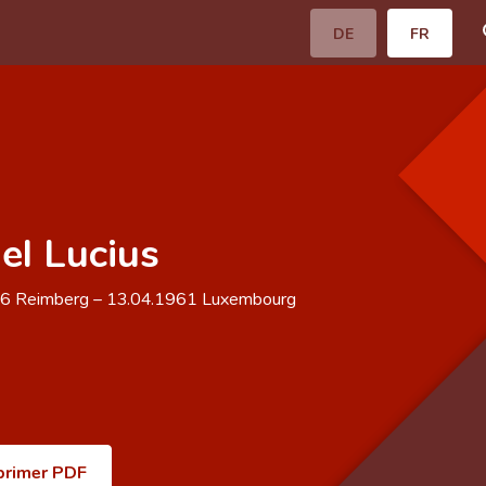
DE
FR
el Lucius
76
Reimberg
–
13.04.1961
Luxembourg
primer PDF