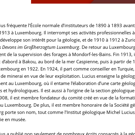
us fréquente l’École normale d’instituteurs de 1890 à 1893 avant d
1913 à Luxembourg. Il interrompt ses activités professionnelles à
l développe son intérêt pour la géologie, et de 1910 à 1912 à Zuri
es Devons im Großherzogtum Luxemburg
. De retour au Luxembourg,
ent de la supervision des forages à Mondorf-les-Bains. Fin 1913, 
: d’abord à Bakou, au bord de la mer Caspienne, puis à partir de 1
embourg en 1922. En 1924, il part comme conseiller en Turquie, o
de minerai en vue de leur exploitation. Lucius enseigne la géologie 
ment au Luxembourg, où il entame l’élaboration d’une carte géolo
 et hydrologiques. Il est aussi à l’origine de la section géologiq
908, il est membre fondateur du comité créé en vue de la format
au Luxembourg. De plus, il est membre honoraire de la Société gé
 porte son nom, tout comme l’Institut géologique Michel Lucius,
tie en musée.
ius a publié non seulement de nombreux écrits consacrés à la géol