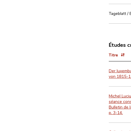
Tageblatt / 
Études c
Titre
Der luxembu
von 1815-
Michel Luci
séance consa
Bulletin de 
p. 3-14.