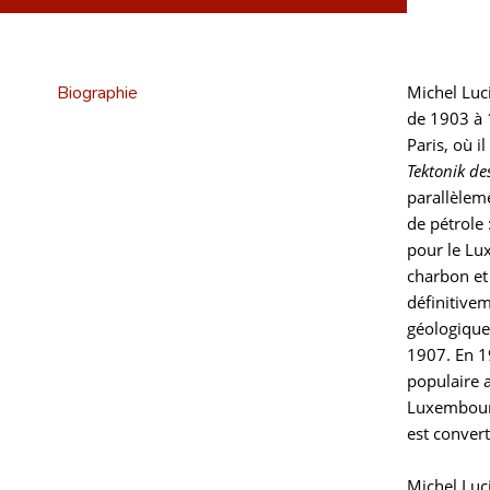
Biographie
Michel Luci
de 1903 à 
Paris, où i
Tektonik d
parallèlem
de pétrole 
pour le Lux
charbon et 
définitive
géologiques
1907. En 1
populaire 
Luxembourg
est conver
Michel Luc