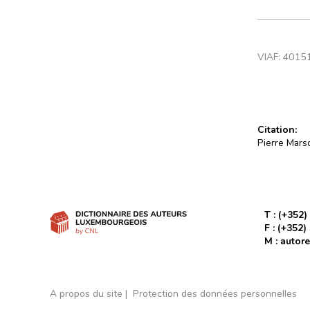
VIAF:
4015
Citation:
Pierre Marso
T :
(+352)
F :
(+352)
M :
autore
A propos du site
Protection des données personnelles