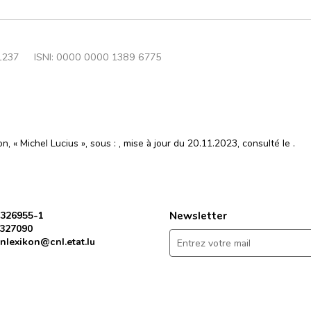
1237
ISNI: 0000 0000 1389 6775
n, « Michel Lucius », sous :
, mise à jour du 20.11.2023, consulté le
.
 326955-1
Newsletter
 327090
nlexikon@cnl.etat.lu