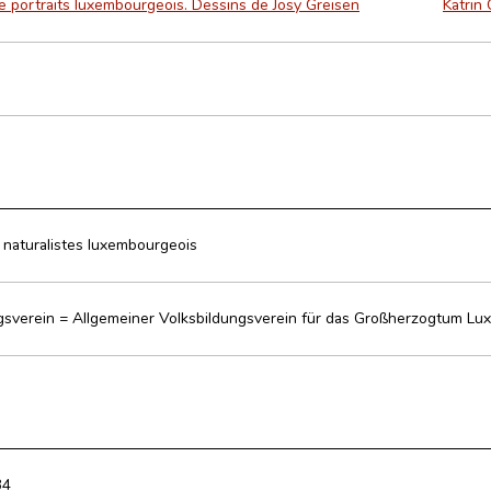
de portraits luxembourgeois. Dessins de Josy Greisen
Katrin 
 naturalistes luxembourgeois
gsverein = Allgemeiner Volksbildungsverein für das Großherzogtum Lux
34