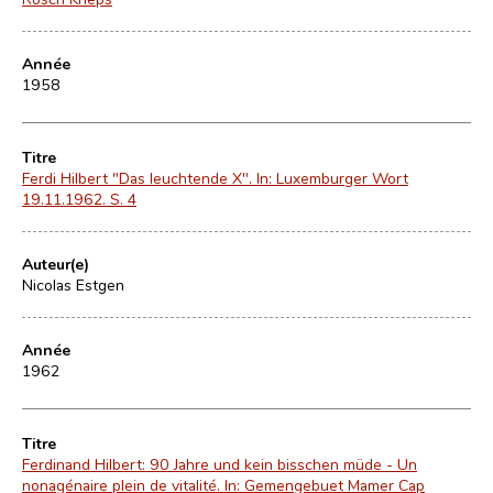
Année
1958
Titre
Ferdi Hilbert "Das leuchtende X". In: Luxemburger Wort
19.11.1962. S. 4
Auteur(e)
Nicolas Estgen
Année
1962
Titre
Ferdinand Hilbert: 90 Jahre und kein bisschen müde - Un
nonagénaire plein de vitalité. In: Gemengebuet Mamer Cap