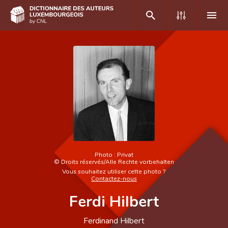
DE
FR
Accueil
Auteur(e)s A-Z
Recherche avancée
Photo :
Privat
Foire aux questions
©
Droits réservés/Alle Rechte vorbehalten
Vous souhaitez utiliser cette photo ?
CNL
Contactez-nous
Ferdi Hilbert
Équipe scientifique
Contact
Ferdinand Hilbert