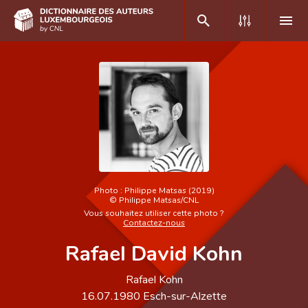
DE
FR
Accueil
Auteur(e)s A-Z
Recherche avancée
Photo :
Philippe Matsas (2019)
©
Philippe Matsas/CNL
Foire aux questions
Vous souhaitez utiliser cette photo ?
Contactez-nous
CNL
Rafael David Kohn
Équipe scientifique
Rafael Kohn
Contact
16.07.1980
Esch-sur-Alzette