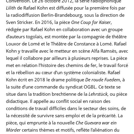
Convention. Le 26 octobre 2012, la série radiophonique
Lilith
de Rafael Kohn est diffusée pour la première fois par
la radiodiffusion Berlin-Brandebourg, sous la direction de
Sven Stricker. En 2016, la pièce
One Coup for Kaiser
,
rédigée par Rafael Kohn en collaboration avec un groupe
d’auteurs togolais, est montée par la compagnie de théâtre
Louxor de Lomé et le Théâtre de Constance à Lomé. Rafael
Kohn y travaille avec le metteur en scène Alfa Ramsès, avec
lequel il collabore par ailleurs à plusieurs reprises. La pièce
met en relation l’histoire des chemins de fer, le travail forcé
et la rébellion au cœur d’un système colonialiste. Rafael
Kohn écrit en 2018 le drame politique
De roude Fuedem
, à
la suite d’une commande du syndicat OGBL. Ce texte se
situe dans la tradition brechtienne de la
Lehrstück
, ou pièce
didactique. Il appelle au conflit social en raison des
conditions de travail difficiles dans le secteur des soins, de
la nécessité de survivre sans emploi et de la précarité. La
pièce, qui emprunte à la nouvelle
Che Guevara war ein
Mörder
certains thèmes et motifs, reflète l’aliénation du