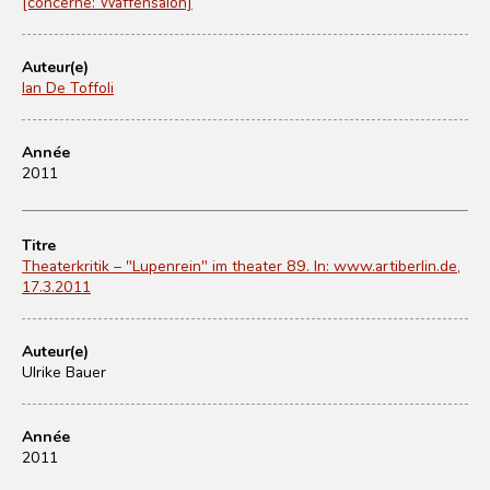
[concerne: Waffensalon]
Auteur(e)
Ian De Toffoli
Année
2011
Titre
Theaterkritik – "Lupenrein" im theater 89. In: www.artiberlin.de,
17.3.2011
Auteur(e)
Ulrike Bauer
Année
2011