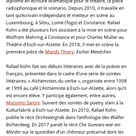
diplôme en écriture dramatique pour le théâtre, la pièce
radiophonique et le scénario. Depuis 2010, il travaille en
tant qu’écrivain indépendant et metteur en scène au
Luxembourg, à Sibiu, Lomé (Togo) et Constance. Rafael
Kohn a été plusieurs fois assistant à la mise en scène pour
Wolfram Mehring à Constance et pour Charles Muller au
Théâtre d’Esch-sur-Alzette. En 2018, il met en scène la
première pièce de
Mandy Thiery
,
Escher Meedchen
.
Rafael Kohn fait ses débuts littéraires avec de la poésie en
français, présentée dans le cadre d’une série de soirées
littéraires, « Alchémistes du verbe », organisée entre 1998
et 1999 au café L’Alchémiste à Esch-sur-Alzette, alors qu’il
est encore élève. Y participe également, entre autres,
Massimo Sartini
. Suivent des soirées de poetry slam à la
Kulturfabrik à Esch-sur-Alzette. En 2010, Rafael Kohn
publie le récit
Orchestergrab
dans l’anthologie des Walfer
Bicherdeeg. En 2017 paraît le récit
Che Guevara war ein
Mörder
sur le quotidien d’un chômeur précarisé dont les