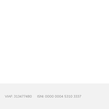
Rafael David Kohn
Photo : Véronique Kolber
© Véronique Kolber
VIAF:
313477480
ISNI: 0000 0004 5310 3337