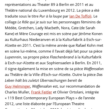
représentations au Theater 89 à Berlin en 2011 et au
Théâtre national du Luxembourg en 2012. La pièce a été
traduite sous le titre
Pur à la loupe
par
Ian De Toffoli
. Le
collage
Le Rôle qui je suis
sur les personnages féminins de
Médée, Gretchen, Lady Macbeth, Nora, Cate (de Sarah
Kane) et Mère Courage est mis en scène par Jérôme Konen
au Kulturhaus Niederanven et à la Kulturfabrik à Esch-sur-
Alzette en 2011. C’est la même année que Rafael Kohn met
en scène lui-même, comme il l’avait déjà fait pour sa pièce
Lupenrein
, sa propre pièce
Flaschenbrand
à la Kulturfabrik
à Esch-sur-Alzette et aux Sophiensaelen à Berlin. En 2011,
il signe également la mise en scène de sa pièce
Waffensalon
au Théâtre de la Ville d’Esch-sur-Alzette. Outre la pièce
Das
Leben hält bis zuletzt Überraschungen bereit
de
Guy Helminger
,
Waffensalon
est, sur recommandation de
Charles Muller,
Frank Feitler
et
Olivier Ortolani
, intégrée
« 119 Best Contemporary European Plays » de l'année
2012, une liste élaborée par l'European Theatre