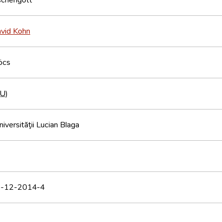
avid Kohn
öcs
U
)
niversităţii Lucian Blaga
-12-2014-4