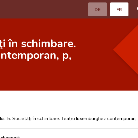
DE
FR
ţi în schimbare.
ntemporan, p,
ui. In: Societăţi în schimbare. Teatru luxemburghez contemporan,
chengott