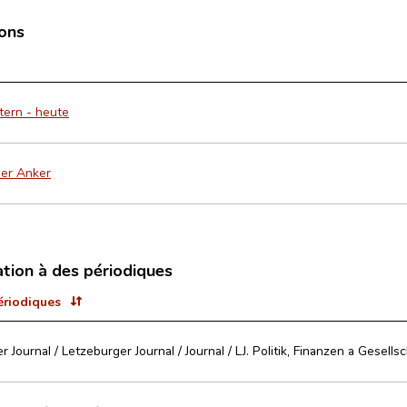
ions
tern - heute
ner Anker
ation à des périodiques
ériodiques
 Journal / Letzeburger Journal / Journal / LJ. Politik, Finanzen a Gesellsc