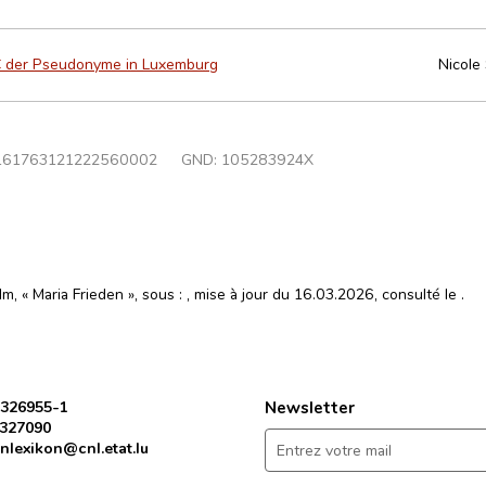
C der Pseudonyme in Luxemburg
Nicole
161763121222560002
GND:
105283924X
m, « Maria Frieden », sous :
, mise à jour du 16.03.2026, consulté le
.
 326955-1
Newsletter
 327090
nlexikon@cnl.etat.lu