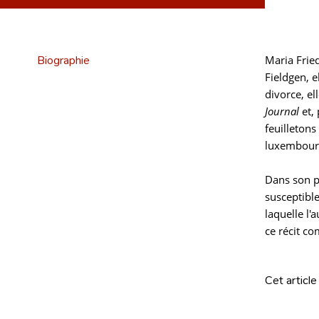
Biographie
Maria Frie
Fieldgen, e
divorce, el
Journal
et, 
feuilletons
luxembour
Dans son p
susceptibl
laquelle l'
ce récit co
Cet article