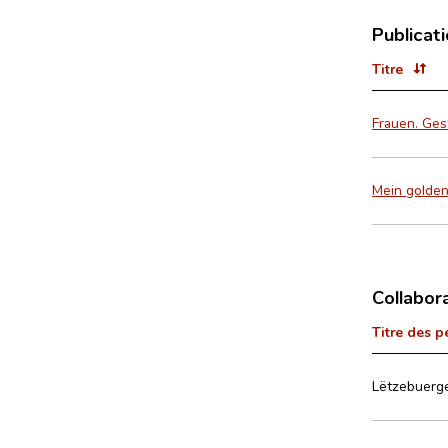
Publicat
Titre
Frauen. Ges
Mein golde
Collabor
Titre des p
Lëtzebuerger