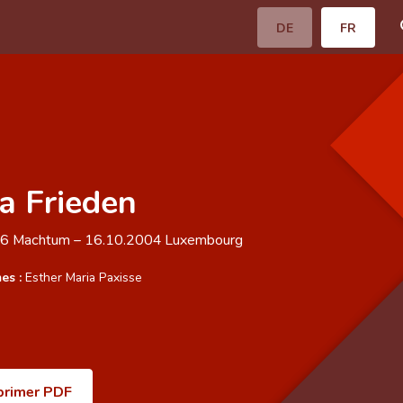
DE
FR
a Frieden
06
Machtum
–
16.10.2004
Luxembourg
es :
Esther Maria Paxisse
primer PDF