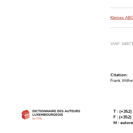
Kleines AB
VIAF:
3487
Citation:
Frank Wilhel
T :
(+352)
F :
(+352)
M :
autore