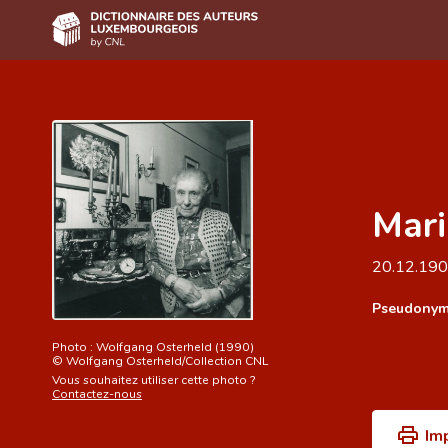
Accueil
Auteur(e)s A-Z
Recherche avancée
Mari
Foire aux questions
CNL
20.12.19
Équipe scientifique
Pseudonym
Contact
Photo :
Wolfgang Osterheld (1990)
©
Wolfgang Osterheld/Collection CNL
Vous souhaitez utiliser cette photo ?
Contactez-nous
Im