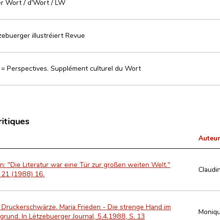
r Wort / d'Wort / LW
zebuerger illustréiert Revue
 = Perspectives. Supplément culturel du Wort
ritiques
Auteur
n: "Die Literatur war eine Tür zur großen weiten Welt."
Claudi
t 21 (1988) 16.
d Druckerschwärze. Maria Frieden - Die strenge Hand im
Moniqu
grund. In Lëtzebuerger Journal, 5.4.1988, S. 13