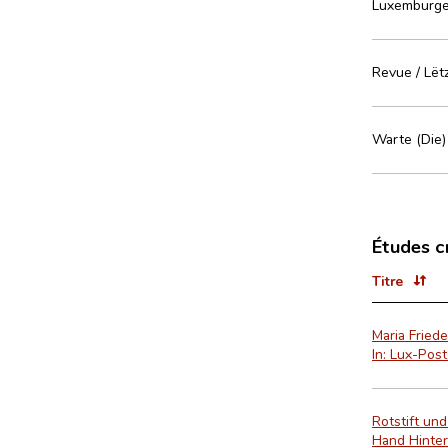
Luxemburge
Revue / Lët
Warte (Die)
Études c
Titre
Maria Friede
In: Lux-Pos
Rotstift un
Hand Hinter