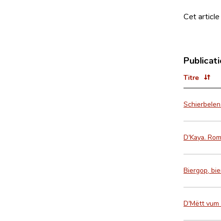
Cet article
Publicat
Titre
Schierbele
D'Kaya. Ro
Biergop, bi
D'Mëtt vum 