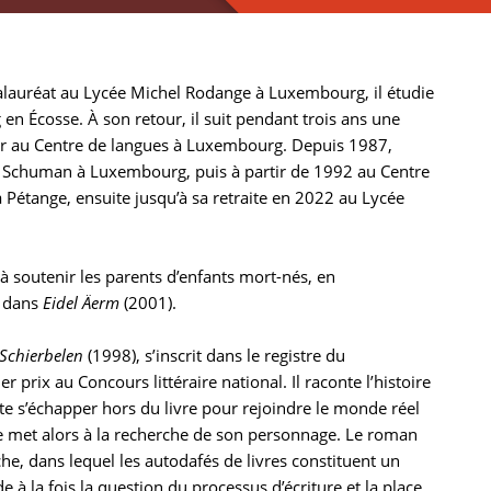
alauréat au Lycée Michel Rodange à Luxembourg, il étudie
ing en Écosse. À son retour, il suit pendant trois ans une
ir au Centre de langues à Luxembourg. Depuis 1987,
ert Schuman à Luxembourg, puis à partir de 1992 au Centre
Pétange, ensuite jusqu’à sa retraite en 2022 au Lycée
 à soutenir les parents d’enfants mort-nés, en
t dans
Eidel Äerm
(2001).
Schierbelen
(1998), s’inscrit dans le registre du
er prix au Concours littéraire national. Il raconte l’histoire
ste s’échapper hors du livre pour rejoindre le monde réel
se met alors à la recherche de son personnage. Le roman
che, dans lequel les autodafés de livres constituent un
à la fois la question du processus d’écriture et la place