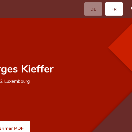
DE
FR
ges Kieffer
62
Luxembourg
primer PDF