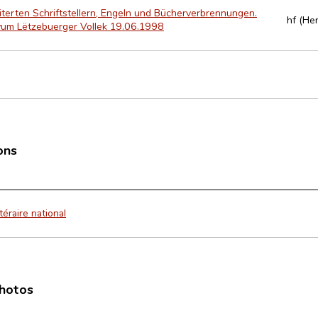
terten Schriftstellern, Engeln und Bücherverbrennungen.
hf (He
 vum Lëtzebuerger Vollek 19.06.1998
ons
téraire national
photos