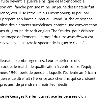
a fuite devant la guerre ainsi que de la xénophobie,
 son ami fauché par une mine, un jeune dessinateur fuit
 France, d’où il se retrouve au Luxembourg un peu par
qui prépare son baccalauréat au Grand-Duché et ressent
tilise des éléments surréalistes, comme une conversation
ns du groupe de rock anglais The Smiths, pour éclairer
ne image de l’ennemi. Le motif du titre
Iwwerliewen
est
 vivants ; il couvre le spectre de la guerre civile à la
lleuses luxembourgeoises. Leur expérience des
 rock et le match de qualification à venir contre l’équipe
nées 1940, période pendant laquelle l’écrivain américain
re. Le titre fait référence aux chemins qui se croisent
mprévues, de prendre en main leur destin.
se de Georges Kieffer, qui retrace les pensées d’un