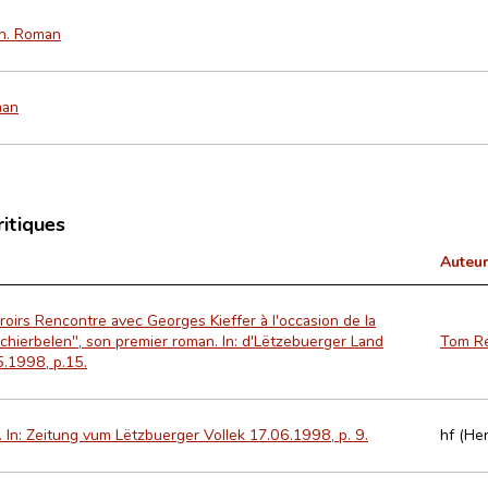
n. Roman
man
ritiques
Auteur
roirs Rencontre avec Georges Kieffer à l'occasion de la
Schierbelen", son premier roman. In: d'Lëtzebuerger Land
Tom R
5.1998, p.15.
. In: Zeitung vum Lëtzbuerger Vollek 17.06.1998, p. 9.
hf (He