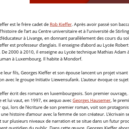
ffer est le frère cadet de
Rob Kieffer
. Après avoir passé son bacc
 l’histoire de l’art au Centre universitaire et à l’université de Stirl
d’éducateur à Livange, en donnant parallèlement des cours du so
effer est professeur d’anglais. Il enseigne d’abord au Lycée Rob
. De 2000 à 2010, il enseigne au Lycée technique Mathias Adam à 
uman à Luxembourg. Il habite à Mondorf.
e leur fils, Georges Kieffer et son épouse lancent un projet visant
on avec le groupe Initiativ Liewensufank. L’auteur évoque ce suje
effer écrit des romans en luxembourgeois. Son premier ouvrage,
e et lui vaut, en 1997, ex aequo avec
Georges Hausemer
, le premi
 qui, lors de l’écriture de son premier roman, voit son protagoni
 une histoire d’amour avec la femme de son créateur. L’écrivain 
t sur plusieurs niveaux de narration et se situe dans un futur pro
ent quotidien du public. Dans cette œuvre, Georges Kieffer aborde 