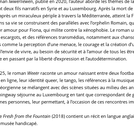
oman
Iwwerliewen
, publié en 2020, l’auteur aborde les thèmes de l
t deux fils narratifs en Syrie et au Luxembourg. Après la mort de
près un miraculeux périple à travers la Méditerranée, atteint la
ns sa vie se construisent des parallèles avec l’orphelin Romain, 
r amour pour Fiona, qui milite contre la xénophobie. Le roman u
 escargots, et des références transmédias, notamment aux chanso
 comme la perception d’une menace, le courage et la création d’u
l’envie de vivre, au besoin de sécurité et à l’amour de tous les êtres
en passant par la liberté d’expression et l’autodétermination.
25, le roman
Weeër
raconte un amour naissant entre deux footba
en ligne, leur identité queer, le tango, les références à la musique
géorgienne se mélangent avec des scènes situées au milieu des an
ingway séjourne au Luxembourg en tant que correspondant de guer
ines personnes, leur permettant, à l’occasion de ces rencontres i
ie
Fresh from the Fountain
(2018) contient un récit en langue anglai
 musée handicapé.