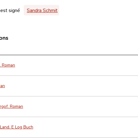
 est signé
Sandra Schmit
ions
n. Roman
man
ergof. Roman
Land. E Log Buch