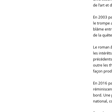
de l’art et 
En 2003 pa
le trompe 
blâme entr
de la quêt
Le roman
les intérê
précédents
outre les 
façon produ
En 2016 pa
réminiscen
bord. Une p
national, c