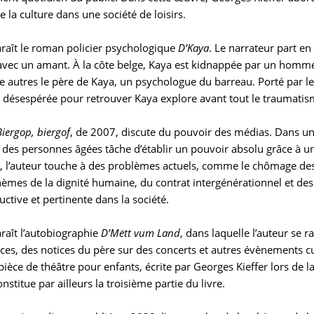
de la culture dans une société de loisirs.
raît le roman policier psychologique
D’Kaya
. Le narrateur part e
avec un amant. À la côte belge, Kaya est kidnappée par un homme q
e autres le père de Kaya, un psychologue du barreau. Porté par l
e désespérée pour retrouver Kaya explore avant tout le traumatis
Biergop, biergof
, de 2007, discute du pouvoir des médias. Dans un 
ts des personnes âgées tâche d’établir un pouvoir absolu grâce à 
, l’auteur touche à des problèmes actuels, comme le chômage des 
thèmes de la dignité humaine, du contrat intergénérationnel et d
ctive et pertinente dans la société.
raît l’autobiographie
D’Mëtt vum Land
, dans laquelle l’auteur se 
ces, des notices du père sur des concerts et autres évènements cu
ièce de théâtre pour enfants, écrite par Georges Kieffer lors de l
onstitue par ailleurs la troisième partie du livre.