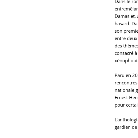
Dans le r
entremêlan
Damas et, a
hasard. Da
son premie
entre deux
des thèmes
consacré à 
xénophobie 
Paru en 20
rencontres 
nationale 
Ernest Hem
pour certa
L’antholog
gardien de