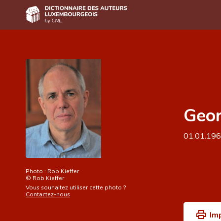
Accueil
Auteur(e)s A-Z
Recherche avancée
Geor
Foire aux questions
CNL
01.01.19
Équipe scientifique
Contact
Photo :
Rob Kieffer
©
Rob Kieffer
Vous souhaitez utiliser cette photo ?
Contactez-nous
Im