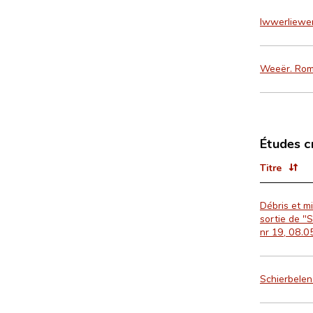
Iwwerliewe
Weeër. Ro
Études c
Titre
Débris et mi
sortie de "
nr 19, 08.0
Schierbelen