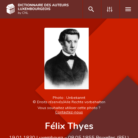
DE
FR
Accueil
Auteur(e)s A-Z
Recherche avancée
Foire aux questions
Photo :
Unbekannt
©
Droits réservés/Alle Rechte vorbehalten
CNL
Vous souhaitez utiliser cette photo ?
Contactez-nous
Équipe scientifique
Félix Thyes
Contact
19.01.1830
Luxembourg
–
08.05.1855
Bruxelles (
BEL
)