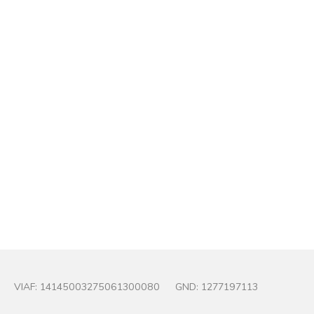
Men Maas
Photo : Wolfgang Osterheld (1988)
© Wolfgang Osterheld
VIAF:
14145003275061300080
GND:
1277197113