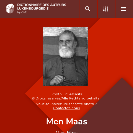
DE
FR
Accueil
Auteur(e)s A-Z
Recherche avancée
Foire aux questions
Photo :
In: Abseits
©
Droits réservés/Alle Rechte vorbehalten
CNL
Vous souhaitez utiliser cette photo ?
Contactez-nous
Équipe scientifique
Men Maas
Contact
Marc Maas