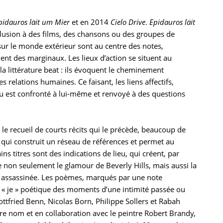
pidauros läit um Mier
et en 2014
Cielo Drive
.
Epidauros läit
allusion à des films, des chansons ou des groupes de
sur le monde extérieur sont au centre des notes,
ent des marginaux. Les lieux d’action se situent au
a littérature beat : ils évoquent le cheminement
s relations humaines. Ce faisant, les liens affectifs,
idu est confronté à lui-même et renvoyé à des questions
 recueil de courts récits qui le précède, beaucoup de
 qui construit un réseau de références et permet au
s titres sont des indications de lieu, qui créent, par
 non seulement le glamour de Beverly Hills, mais aussi la
é assassinée. Les poèmes, marqués par une note
 « je » poétique des moments d’une intimité passée ou
ottfried Benn, Nicolas Born, Philippe Sollers et Rabah
re nom et en collaboration avec le peintre
Robert Brandy
,