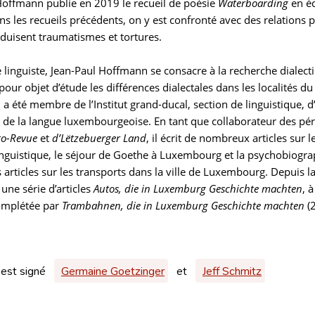
Hoffmann publie en 2019 le recueil de poésie
Waterboarding
en éd
 les recueils précédents, on y est confronté avec des relations 
nduisent traumatismes et tortures.
 linguiste, Jean-Paul Hoffmann se consacre à la recherche dialect
pour objet d’étude les différences dialectales dans les localités du 
 Il a été membre de l’Institut grand-ducal, section de linguistique,
de la langue luxembourgeoise. En tant que collaborateur des pé
to-Revue
et
d’Lëtzebuerger Land
, il écrit de nombreux articles sur
linguistique, le séjour de Goethe à Luxembourg et la psychobiogr
 articles sur les transports dans la ville de Luxembourg. Depuis
une série d’articles
Autos, die in Luxemburg Geschichte machten
, 
complétée par
Trambahnen, die in Luxemburg Geschichte machten
(
 est signé
Germaine Goetzinger
et
Jeff Schmitz