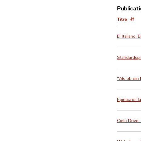
Publicat
Titre
El Italiano. 
Standardspr
"Als ob ein
Epidauros l
Cielo Drive.