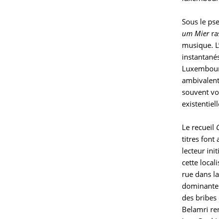
Sous le ps
um Mier
ra
musique. L’
instantanés
Luxembourg 
ambivalent 
souvent vou
existentiell
Le recueil
titres font
lecteur ini
cette local
rue dans l
dominante 
des bribes 
Belamri re