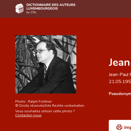
Accueil
Auteur(e)s A-Z
Recherche avancée
Jean
Foire aux questions
Jean-Paul 
CNL
21.05.19
Équipe scientifique
Pseudonym
Contact
Photo :
Ralph Fichtner
©
Droits réservés/Alle Rechte vorbehalten
Vous souhaitez utiliser cette photo ?
Contactez-nous
Im