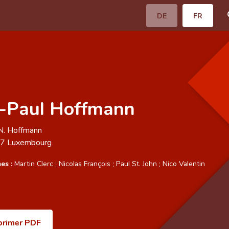
DE
FR
-Paul Hoffmann
N. Hoffmann
57
Luxembourg
es :
Martin Clerc
;
Nicolas François
;
Paul St. John
;
Nico Valentin
primer PDF