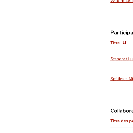
Waterboard
Particip
Titre
Standort Lu
Spätlese. M
Collabor
Titre des p