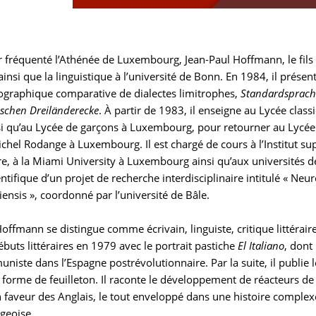
r fréquenté l’Athénée de Luxembourg, Jean-Paul Hoffmann, le fils
 ainsi que la linguistique à l’université de Bonn. En 1984, il pr
ographique comparative de dialectes limitrophes,
Standardsprache
schen Dreiländerecke
. À partir de 1983, il enseigne au Lycée clas
i qu’au Lycée de garçons à Luxembourg, pour retourner au Lycée c
ichel Rodange à Luxembourg. Il est chargé de cours à l’Institut s
ire, à la Miami University à Luxembourg ainsi qu’aux universités
ntifique d’un projet de recherche interdisciplinaire intitulé « N
iensis », coordonné par l’université de Bâle.
offmann se distingue comme écrivain, linguiste, critique littérai
 débuts littéraires en 1979 avec le portrait pastiche
El Italiano
, dont 
niste dans l’Espagne postrévolutionnaire. Par la suite, il publie
forme de feuilleton. Il raconte le développement de réacteurs d
n faveur des Anglais, le tout enveloppé dans une histoire complex
geoise.