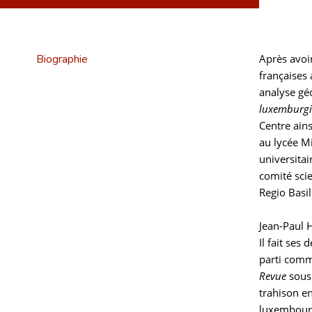
Biographie
Après avoi
françaises
analyse gé
luxemburgi
Centre ains
au lycée M
universita
comité scie
Regio Basil
Jean-Paul H
Il fait ses
parti commu
Revue
sous 
trahison e
luxembour