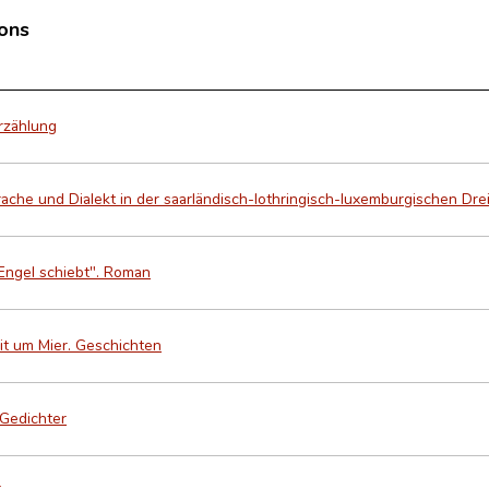
ions
Erzählung
ache und Dialekt in der saarländisch-lothringisch-luxemburgischen Dre
 Engel schiebt". Roman
äit um Mier. Geschichten
 Gedichter