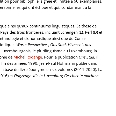
ition pour bibliophile, signée et limitée à 60 exemplaires.
personnelles qui ont échoué et qui, condamnant à la
ique ainsi qu’aux continuums linguistiques. Sa thèse de
Pays des trois frontières, incluant Schengen (L), Perl (D) et
 d’ethnologie et d’onomastique ainsi que du Conseil
riodiques
Warte-Perspectives
,
Ons Stad
,
Hémecht
,
nos
 le luxembourgeois, le plurilinguisme au Luxembourg, la
aphie de
Michel Rodange
. Pour la publication
Ons Stad
, il
 la fin des années 1990, Jean-Paul Hoffmann publie dans
à la base du livre éponyme en six volumes (2011-2020). La
2016) et
Flugzeuge, die in Luxemburg Geschichte machten