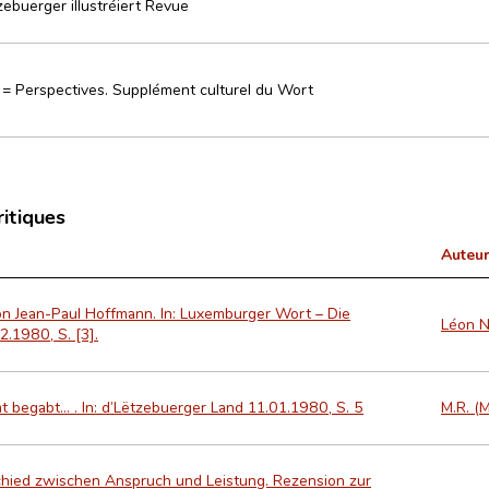
zebuerger illustréiert Revue
 = Perspectives. Supplément culturel du Wort
ritiques
Auteur
 von Jean-Paul Hoffmann. In: Luxemburger Wort – Die
Léon 
2.1980, S. [3].
 begabt... . In: d’Lëtzebuerger Land 11.01.1980, S. 5
M.R. (
hied zwischen Anspruch und Leistung. Rezension zur