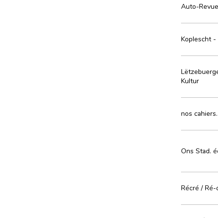
Auto-Revu
Koplescht -
Lëtzebuerge
Kultur
nos cahiers.
Ons Stad. é
Récré / Ré-