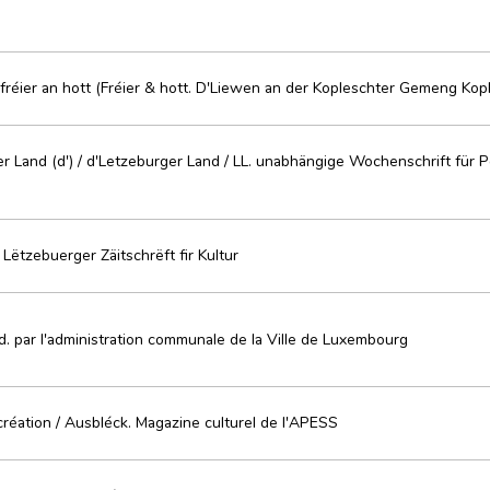
e
 fréier an hott (Fréier & hott. D'Liewen an der Kopleschter Gemeng Kop
r Land (d') / d'Letzeburger Land / LL. unabhängige Wochenschrift für Po
 Lëtzebuerger Zäitschrëft fir Kultur
d. par l'administration communale de la Ville de Luxembourg
création / Ausbléck. Magazine culturel de l'APESS