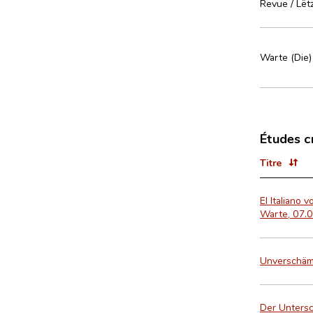
Revue / Lët
Warte (Die)
Études c
Titre
El Italiano
Warte, 07.0
Unverschämt
Der Untersc