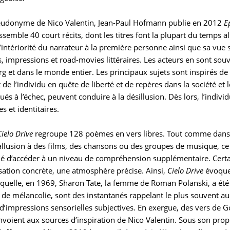
eudonyme de Nico Valentin, Jean-Paul Hofmann publie en 2012
E
ssemble 40 court récits, dont les titres font la plupart du temps 
intériorité du narrateur à la première personne ainsi que sa vue 
, impressions et road-movies littéraires. Les acteurs en sont souv
et dans le monde entier. Les principaux sujets sont inspirés de l
de l’individu en quête de liberté et de repères dans la société et le
és à l’échec, peuvent conduire à la désillusion. Dès lors, l’indiv
es et identitaires.
Cielo Drive
regroupe 128 poèmes en vers libres. Tout comme dans le
 allusion à des films, des chansons ou des groupes de musique, ce
tié d’accéder à un niveau de compréhension supplémentaire. Certain
isation concrète, une atmosphère précise. Ainsi,
Cielo Drive
évoque
aquelle, en 1969, Sharon Tate, la femme de Roman Polanski, a ét
de mélancolie, sont des instantanés rappelant le plus souvent au
d’impressions sensorielles subjectives. En exergue, des vers de G
nvoient aux sources d’inspiration de Nico Valentin. Sous son prop