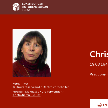
Home
Autor(inn)en A-Z
Erweiterte Suche
Chri
Häufige Fragen und Antworten
CNL
19.03.19
Forschungsgruppe
Pseudonym
Kontakt
Foto:
Privat
©
Droits réservés/Alle Rechte vorbehalten
Möchten Sie dieses Foto verwenden?
Kontaktieren Sie uns
PD