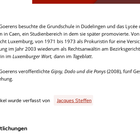
 Goerens besuchte die Grundschule in Düdelingen und das Lycée de
m in Caen, ein Studienbereich in dem sie später promovierte. Von
icht Luxemburg, von 1971 bis 1973 als Prokuristin für eine Versi
ung im Jahr 2003 wiederum als Rechtsanwältin am Bezirksgericht
rin im
Luxemburger Wort,
dann im
Tageblatt
.
 Goerens veröffentlichte
Gipsy, Dodo und die Ponys
(2008), fünf Ge
ehung.
ikel wurde verfasst von
Jacques Steffen
tlichungen