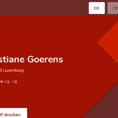
DE
FR
stiane Goerens
43
Luxemburg
e:
c.g.
;
cg
F drucken