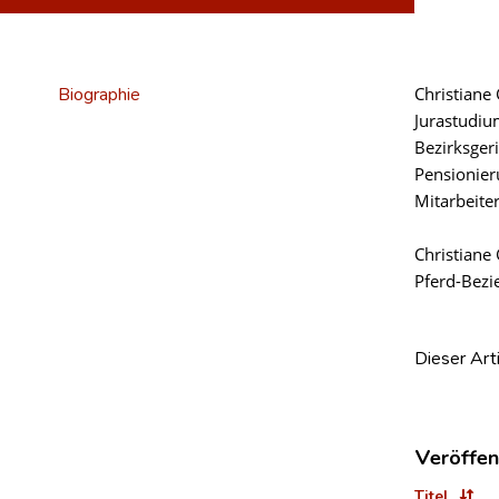
Biographie
Christiane
Jurastudiu
Bezirksger
Pensionier
Mitarbeite
Christiane
Pferd-Bezi
Dieser Art
Veröffen
Titel