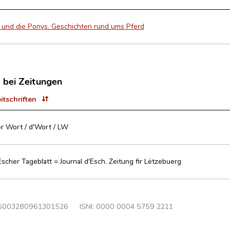
 und die Ponys. Geschichten rund ums Pferd
t bei Zeitungen
eitschriften
r Wort / d'Wort / LW
Escher Tageblatt = Journal d'Esch. Zeitung fir Lëtzebuerg
5003280961301526
ISNI: 0000 0004 5759 2211