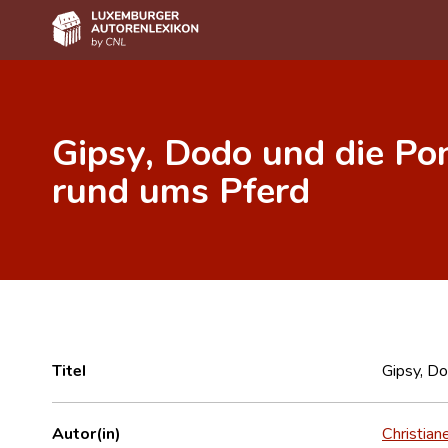
Home
Gipsy, Dodo und die Po
Autor(inn)en A-Z
rund ums Pferd
Erweiterte Suche
Häufige Fragen und Antworten
CNL
Forschungsgruppe
Kontakt
Titel
Gipsy, D
Autor(in)
Christian