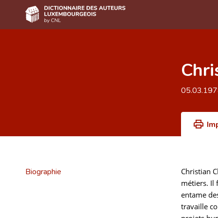
Accueil
Chri
Auteur(e)s A-Z
Recherche avancée
05.03.19
Foire aux questions
Im
CNL
Équipe scientifique
Contact
Biographie
Christian C
métiers. Il
entame des 
travaille 