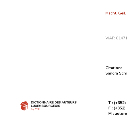
Macht. Geil.
VIAF:
6147
Citation:
Sandra Schmi
T :
(+352)
F :
(+352)
M :
autore