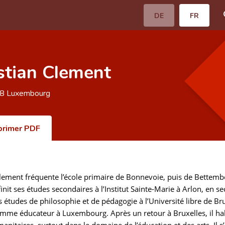
DE
FR
stian Clement
78
Luxembourg
primer PDF
lement fréquente l’école primaire de Bonnevoie, puis de Bettembou
 finit ses études secondaires à l’Institut Sainte-Marie à Arlon, en 
études de philosophie et de pédagogie à l’Université libre de Brux
comme éducateur à Luxembourg. Après un retour à Bruxelles, il ha