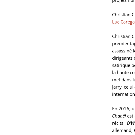
projets hum
Christian 
Luc Carega
Christian 
premier ta
assassiné l
dirigeants
satirique p
la haute c
met dans l
Jarry, cel
internation
En 2016, u
Chanël
est 
récits :
D’W
allemand,