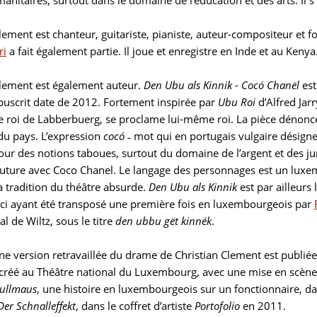
anitaires, surtout dans le domaine de l’éducation et des arts. Il s
Clement est chanteur, guitariste, pianiste, auteur-compositeur e
ri
a fait également partie. Il joue et enregistre en Inde et au Kenya
Clement est également auteur.
Den Ubu als Kinnik -
Cocó Chanël
est
puscrit date de 2012. Fortement inspirée par
Ubu Roi
d’Alfred Jarr
e roi de Labberbuerg, se proclame lui-même roi. La pièce dénonce l
 du pays. L’expression
cocó
˗ mot qui en portugais vulgaire désign
our des notions taboues, surtout du domaine de l’argent et des ju
outure avec Coco Chanel. Le langage des personnages est un luxemb
a tradition du théâtre absurde.
Den Ubu als Kinnik
est par ailleurs
ui-ci ayant été transposé une première fois en luxembourgeois par
al de Wiltz, sous le titre
den ubbu gët kinnék
.
ne version retravaillée du drame de Christian Clement est publiée
créé au Théâtre national du Luxembourg, avec une mise en scène 
ullmaus
, une histoire en luxembourgeois sur un fonctionnaire, d
Der Schnalleffekt
, dans le coffret d’artiste
Portofolio
en 2011.