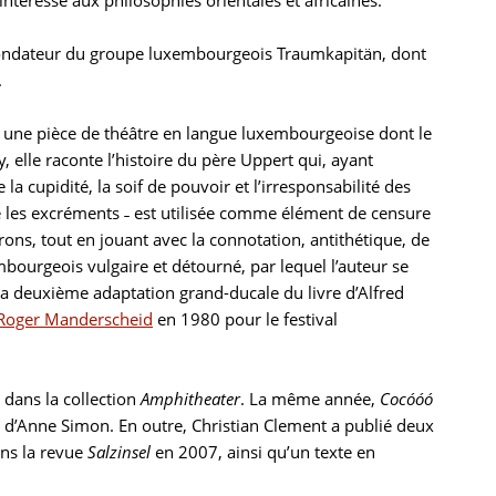
’intéresse aux philosophies orientales et africaines.
t fondateur du groupe luxembourgeois Traumkapitän, dont
.
 une pièce de théâtre en langue luxembourgeoise dont le
y, elle raconte l’histoire du père Uppert qui, ayant
a cupidité, la soif de pouvoir et l’irresponsabilité des
e les excréments ˗ est utilisée comme élément de censure
rons, tout en jouant avec la connotation, antithétique, de
ourgeois vulgaire et détourné, par lequel l’auteur se
 la deuxième adaptation grand-ducale du livre d’Alfred
Roger Manderscheid
en 1980 pour le festival
 dans la collection
Amphitheater
. La même année,
Cocóóó
d’Anne Simon. En outre, Christian Clement a publié deux
ans la revue
Salzinsel
en 2007, ainsi qu’un texte en