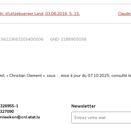
 In: d’Lëtzebuerger Land, 03.06.2016, S. 15.
Claude
156223663205400006
GND:
1188905058
t, « Christian Clement », sous :
, mise à jour du 07.10.2025, consulté l
 326955-1
Newsletter
 327090
nlexikon@cnl.etat.lu