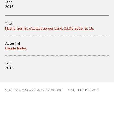
Jahr
2016
Titel
Macht. Geil. In: d’Lëtzebuerger Land, 03.06.2016, S. 15.
Autor(in)
Claude Reiles
Jahr
2016
VIAF:
6147156223663205400006
GND:
1188905058