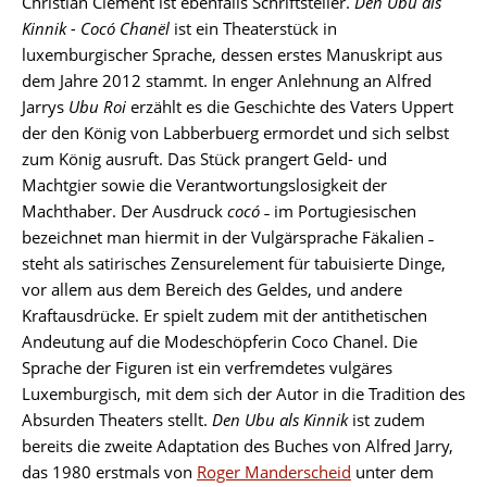
Christian Clement ist ebenfalls Schriftsteller.
Den Ubu als
Kinnik -
Cocó Chanël
ist ein Theaterstück in
luxemburgischer Sprache, dessen erstes Manuskript aus
dem Jahre 2012 stammt. In enger Anlehnung an Alfred
Jarrys
Ubu Roi
erzählt es die Geschichte des Vaters Uppert
der den König von Labberbuerg ermordet und sich selbst
zum König ausruft. Das Stück prangert Geld- und
Machtgier sowie die Verantwortungslosigkeit der
Machthaber. Der Ausdruck
cocó
˗ im Portugiesischen
bezeichnet man hiermit in der Vulgärsprache Fäkalien ˗
steht als satirisches Zensurelement für tabuisierte Dinge,
vor allem aus dem Bereich des Geldes, und andere
Kraftausdrücke. Er spielt zudem mit der antithetischen
Andeutung auf die Modeschöpferin Coco Chanel. Die
Sprache der Figuren ist ein verfremdetes vulgäres
Luxemburgisch, mit dem sich der Autor in die Tradition des
Absurden Theaters stellt.
Den Ubu als Kinnik
ist zudem
bereits die zweite Adaptation des Buches von Alfred Jarry,
das 1980 erstmals von
Roger Manderscheid
unter dem