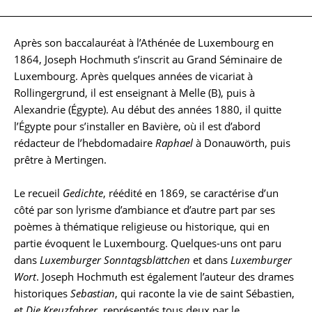
Après son baccalauréat à l’Athénée de Luxembourg en
Biographie
1864, Joseph Hochmuth s’inscrit au Grand Séminaire de
Luxembourg. Après quelques années de vicariat à
Rollingergrund, il est enseignant à Melle (B), puis à
Alexandrie (Égypte). Au début des années 1880, il quitte
l’Égypte pour s’installer en Bavière, où il est d’abord
rédacteur de l’hebdomadaire
Raphael
à Donauwörth, puis
prêtre à Mertingen.
Le recueil
Gedichte
, réédité en 1869, se caractérise d’un
côté par son lyrisme d’ambiance et d’autre part par ses
poèmes à thématique religieuse ou historique, qui en
partie évoquent le Luxembourg. Quelques-uns ont paru
dans
Luxemburger Sonntagsblättchen
et dans
Luxemburger
Wort
. Joseph Hochmuth est également l’auteur des drames
historiques
Sebastian
, qui raconte la vie de saint Sébastien,
et
Die Kreuzfahrer
, représentés tous deux par le