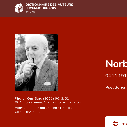
Accueil
Auteur(e)s A-Z
Recherche avancée
Norb
Foire aux questions
CNL
04.11.19
Équipe scientifique
Pseudonym
Contact
Photo :
Ons Stad (2001) 66, S. 31
©
Droits réservés/Alle Rechte vorbehalten
Vous souhaitez utiliser cette photo ?
Contactez-nous
Im