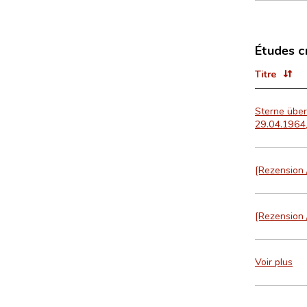
Études c
Titre
Sterne über
29.04.1964, 
[Rezension 
[Rezension 
Voir plus