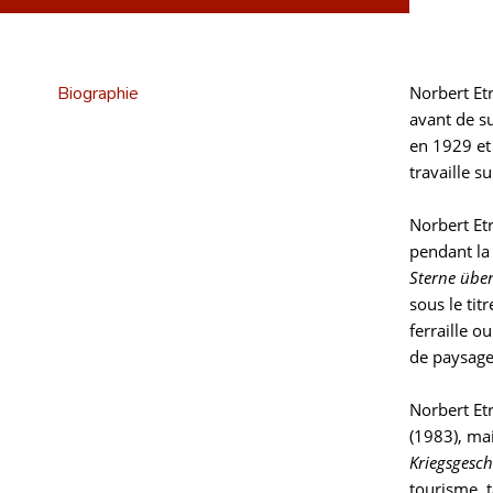
Biographie
Norbert Et
avant de su
en 1929 et
travaille s
Norbert Etr
pendant la
Sterne übe
sous le tit
ferraille o
de paysage
Norbert Et
(1983), ma
Kriegsgesc
tourisme, 