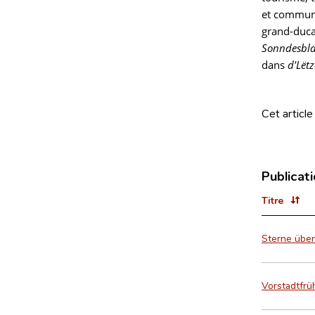
et commune
grand-duca
Sonndesbl
dans
d'Lët
Cet article
Publicat
Titre
Sterne über
Vorstadtfrü