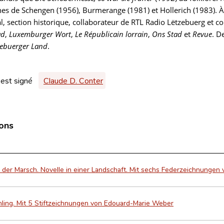
s de Schengen (1956), Burmerange (1981) et Hollerich (1983). À p
l, section historique, collaborateur de RTL Radio Lëtzebuerg et 
ad
,
Luxemburger Wort
,
Le Républicain lorrain
,
Ons Stad
et
Revue
. D
zebuerger Land
.
 est signé
Claude D. Conter
ions
 der Marsch. Novelle in einer Landschaft. Mit sechs Federzeichnungen
hling. Mit 5 Stiftzeichnungen von Edouard-Marie Weber