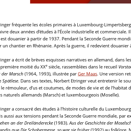
ringer fréquente les écoles primaires à Luxembourg-Limpertsber
ivre deux années d’études à l’École industrielle et commerciale. I
 est douanier à partir de 1937. Pendant la Seconde Guerre mondial
ur un chantier en Rhénanie. Après la guerre, il redevient douanier
inger a écrit de brèves esquisses narratives en allemand, dans le
e
 première moitié du XX
siècle, rassemblées dans le recueil
Vorsta
r der Marsch
(1964, 1993), illustrée par
Ger Maas
. Une version re
re
Spätlese
. Dans ses textes, Norbert Etringer veut entretenir le s
u le rémouleur, d’us et coutumes, de modes de vie et de l’habitat 
s naturels allemands (Marsch) et luxembourgeois (Moselle).
ringer a consacré des études à l’histoire culturelle du Luxembo
is aussi aux tensions pendant la Seconde Guerre mondiale, par 
hehen an der Dreiländerecke
(1983).
Aus der Geschichte der Moselsch
tandis que
Die Schobermesse, so war sie früher
(1992) au folklore. 