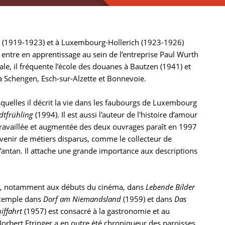
g (1919-1923) et à Luxembourg-Hollerich (1923-1926)
l entre en apprentissage au sein de l’entreprise Paul Wurth
e, il fréquente l’école des douanes à Bautzen (1941) et
 à Schengen, Esch-sur-Alzette et Bonnevoie.
squelles il décrit la vie dans les faubourgs de Luxembourg
dtfrühling
(1994). Il est aussi l'auteur de l'histoire d’amour
travaillée et augmentée des deux ouvrages paraît en 1997
ouvenir de métiers disparus, comme le collecteur de
d’antan. Il attache une grande importance aux descriptions
urg, notamment aux débuts du cinéma, dans
Lebende Bilder
exemple dans
Dorf am Niemandsland
(1959) et dans
Das
iffahrt
(1957) est consacré à la gastronomie et au
Norbert Etringer a en outre été chroniqueur des paroisses