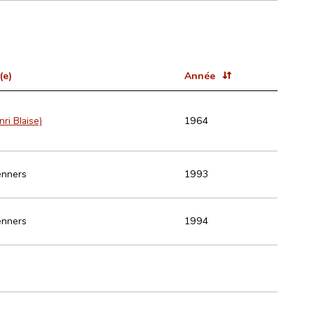
(e)
Année
ri Blaise)
1964
enners
1993
enners
1994