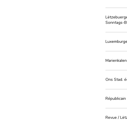
Lëtzebuerge
Sonntags-Bl
Luxemburge
Marienkalen
Ons Stad. é
Républicain 
Revue / Lët