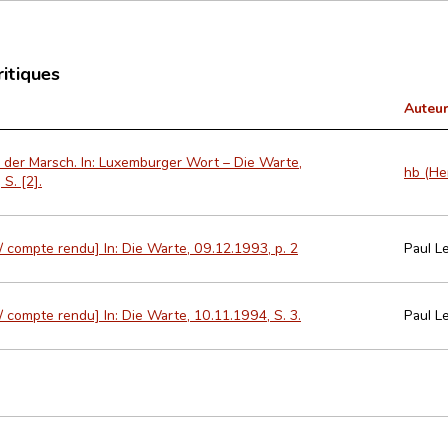
ritiques
Auteur
 der Marsch. In: Luxemburger Wort – Die Warte,
hb (Hen
S. [2].
/ compte rendu] In: Die Warte, 09.12.1993, p. 2
Paul L
/ compte rendu] In: Die Warte, 10.11.1994, S. 3.
Paul L