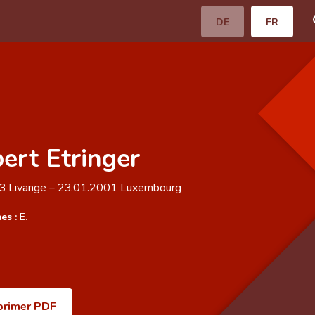
DE
FR
ert Etringer
13
Livange
–
23.01.2001
Luxembourg
es :
E.
primer PDF