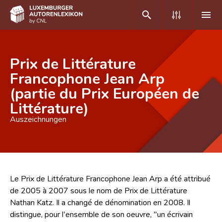
DE
FR
Prix de Littérature
Francophone Jean Arp
(partie du Prix Européen de
Home
Littérature)
Autor(inn)en A-Z
Auszeichnungen
Erweiterte Suche
Häufige Fragen und Antworten
CNL
Le Prix de Littérature Francophone Jean Arp a été attribué
de 2005 à 2007 sous le nom de Prix de Littérature
Forschungsgruppe
Nathan Katz. Il a changé de dénomination en 2008. Il
Kontakt
distingue, pour l'ensemble de son oeuvre, "un écrivain