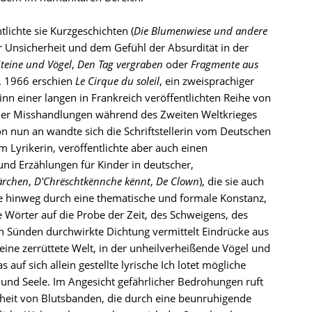
lichte sie Kurzgeschichten (
Die Blumenwiese und andere
er Unsicherheit und dem Gefühl der Absurdität in der
teine und Vögel
,
Den Tag vergraben
oder
Fragmente aus
t. 1966 erschien
Le Cirque du soleil
, ein zweisprachiger
 einer langen in Frankreich veröffentlichten Reihe von
der Misshandlungen während des Zweiten Weltkrieges
Von nun an wandte sich die Schriftstellerin vom Deutschen
m Lyrikerin, veröffentlichte aber auch einen
nd Erzählungen für Kinder in deutscher,
ärchen
,
D'Chrëschtkënnche kënnt
,
De Clown
), die sie auch
hnte hinweg durch eine thematische und formale Konstanz,
ie Wörter auf die Probe der Zeit, des Schweigens, des
 Sünden durchwirkte Dichtung vermittelt Eindrücke aus
 eine zerrüttete Welt, in der unheilverheißende Vögel und
uf sich allein gestellte lyrische Ich lotet mögliche
r und Seele. Im Angesicht gefährlicher Bedrohungen ruft
dheit von Blutsbanden, die durch eine beunruhigende