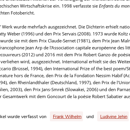
echischen Wirtschaftskrise ein. 1998 verfasste sie
Enfants du mon
chten Fotobericht.
' Werk wurde mehrfach ausgezeichnet. Die Dichterin erhielt nationa
atty Weber (1996) und den Prix Servais (2008). 1973 wurde Koltz d
 wurde sie mit dem Prix Claude-Sernet (1981), dem Prix Jean Malr
 francophone Jean Arp de l'Association capitale européenne des li
écouvreurs (2012) und 2016 mit dem Prix Robert Ganzo de poésie,
verliehen wird, ausgezeichnet. International erhielt sie des Weit
ccario (Brüssel, 1994), den International Prize of the best poem
térature hors de France, den Prix de la Fondation Nessim Habif (Ac
94), den Rheinlandthaler (Deutschland, 1997), den Prix de l'Unione 
alien, 2003), den Prix Jans-Smrek (Slowakei, 2006) und den Parn
ihr Gesamtwerk mit dem Goncourt de la poésie Robert Sabatier au
ikel wurde verfasst von
Frank Wilhelm
und
Ludivine Jehin