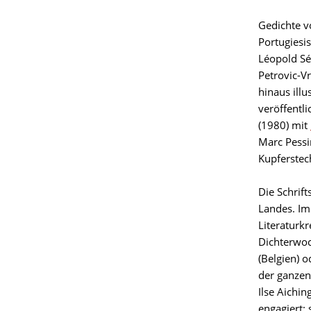
Gedichte v
Portugiesi
Léopold Sé
Petrovic-V
hinaus ill
veröffentl
(1980) mit
Marc Pessi
Kupferstec
Die Schrift
Landes. Im
Literaturkr
Dichterwoc
(Belgien) 
der ganzen
Ilse Aichi
engagiert: