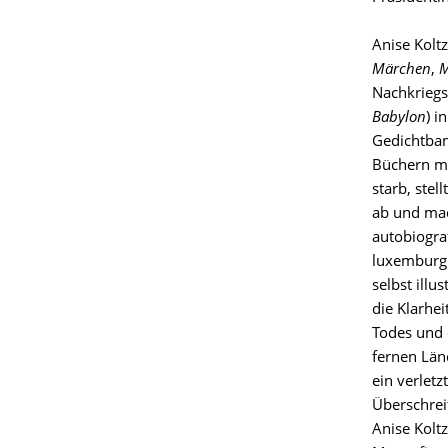
Anise Kolt
Märchen
,
M
Nachkriegs
Babylon
) i
Gedichtban
Büchern ma
starb, stel
ab und mach
autobiogra
luxemburgi
selbst ill
die Klarhei
Todes und 
fernen Länd
ein verletz
Überschrei
Anise Kolt