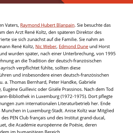
en Vaters,
Raymond Hubert Blanpain
. Sie besuchte das
um den Arzt René Koltz, den späteren Direktor des
erte sie sich zunächst auf die Familie. Sie nahm an
emann René Koltz,
Nic Weber
,
Edmond Dune
und Horst
tt und wurden später, nach einer Unterbrechung, von 1995
ehnung an die Tradition der deutsch-französischen
risch verpflichtet fühlte, sollten diese
führen und insbesondere einen deutsch-französischen
u. a. Thomas Bernhard, Peter Handke, Gabriele
, Eugène Guillevic oder Gisèle Prassinos. Nach dem Tod
Mann-Bibliothek in Luxemburg (1972-1975). Dort pflegte
iehungen zum internationalen Literaturbetrieb her. Ende
es Munchen in Luxemburg-Stadt. Anise Koltz war Mitglied
 des PEN Club français und des Institut grand-ducal,
squet, die Académie européenne de Poésie, deren
erdem im humanitären Bereich.