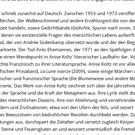
z schrieb zunächst auf Deutsch. Zwischen 1953 und 1973 veröffent
ärchen
,
Der Wolkenschimmel und andere Erzählungen
) die von d
zeit handeln, sowie Gedichtbände (
Gedichte
,
Spuren nach innen
,
S
n denen sie existenzielle Fragen des menschlichen Lebens aufwirf
d, der von Andrée Sodenkamp übersetzt wurde und der den Beginn
rkierte. Der Tod ihres Ehemannes, der 1971 an den Spätfolgen 
lte einen Wendepunkt in Anise Koltz' literarischer Laufbahn dar. 
te Französisch zu ihrer Literatursprache. Anise Koltz ist vor alle
fischen Prosaband,
La Lune noircie
(2009), sowie einige Märchen u
scher und französischer Sprache (
Die Blumenwiese und andere M
ustrierte. Das Werk von Anise Koltz zeichnet sich über die Jahrze
t der Sprache und die Kraft der Metaphern aus. Ihre Lyrik stellt d
des menschlichen Daseins. Ihre von Ablehnung und verzehrenden
ern und Zivilisationen, etwa von den Ufern des Nils, und seziert
tes Bewusstsein von bedrohlichen Revolten durchbebt werden. Das a
tungen aus, durchquert die Zeitalter und zersetzt zugleich Körpe
z Steine und Feuersgluten an und evoziert unermüdlich die Frem