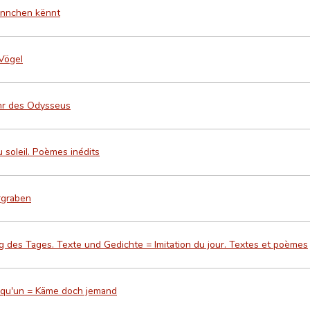
ënnchen kënnt
Vögel
hr des Odysseus
 soleil. Poèmes inédits
rgraben
des Tages. Texte und Gedichte = Imitation du jour. Textes et poèmes
lqu'un = Käme doch jemand