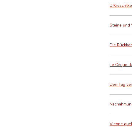
D'Krëschtk
Steine und 
Die Rückke
Le Cirque du
Den Tag ve
Nachahmung 
Vienne que