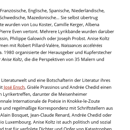
Französische, Englische, Spanische, Niederländische,
, Schwedische, Mazedonische… Sie selbst übertrug
e wurden von Lou Koster, Camille Kerger, Albena
Pierre Even vertont. Mehrere Lyrikbände wurden darüber
sin, Philippe Galowich oder Joseph Probst. Anise Koltz
en mit Robert Pillard-Valère,
Naissances accélérées
. 1980 organisierte der Herausgeber und Kupferstecher
 Anise Koltz
, die die Perspektiven von 35 Malern und
Literaturwelt und eine Botschafterin der Literatur ihres
it
José Ensch
, Gisèle Prassinos und Andrée Chedid einen
len Lyrikertreffen, darunter die Meisenheimer
ennale Internationale de Poésie in Knokke-le-Zoute
he und regelmäßige Korrespondenz mit Schriftstellern aus
Alain Bosquet, Jean-Claude Renard, Andrée Chedid oder
io Luxembourg. Anise Koltz ist auch politisch und sozial
nd trat für verfolgte Dichter und Opfer von Katastrophen