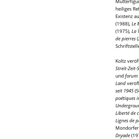
Mutterfigu
heiliges R
Existenz a
(1988),
Le 
(1975),
La 
de pierres
(
Schriftste
Koltz veröf
Streit-Zeit-
und
forum
Land
veröf
seit 1945
(S
poétiques i
Undergrou
Liberté de c
Lignes de 
Mondorfer D
Dryade
(19