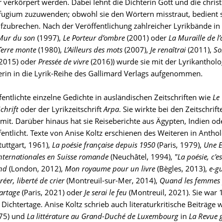
r verkörpert werden. Dabei lehnt die Dichterin Gott und die chris
efugium zuzuwenden; obwohl sie den Wörtern misstraut, bedient 
ufzubrechen. Nach der Veröffentlichung zahlreicher Lyrikbände i
Mur du son
(1997),
Le Porteur d’ombre
(2001) oder
La Muraille de l
Terre monte
(1980),
L’Ailleurs des mots
(2007),
Je renaîtrai
(2011),
So
2015) oder
Pressée de vivre
(2016)) wurde sie mit der Lyrikanthol
llerin in die Lyrik-Reihe des Gallimard Verlags aufgenommen.
fentlichte einzelne Gedichte in ausländischen Zeitschriften wie
Le
Schrift
oder der Lyrikzeitschrift
Arpa
. Sie wirkte bei den Zeitschrif
mit. Darüber hinaus hat sie Reiseberichte aus Ägypten, Indien od
fentlicht. Texte von Anise Koltz erschienen des Weiteren in An
tuttgart, 1961),
La poésie française depuis 1950
(Paris, 1979),
Une E
nternationales en Suisse romande
(Neuchâtel, 1994),
"La poésie, c'e
nd
(London, 2012),
Mon royaume pour un livre
(Bègles, 2013),
e-g
réer, liberté de crier
(Montreuil-sur-Mer, 2014),
Quand les femmes 
partage
(Paris, 2021) oder
Je serai le feu
(Montreuil, 2021). Sie war
ichtertage. Anise Koltz schrieb auch literaturkritische Beiträge 
75) und
La littérature au Grand-Duché de Luxembourg
in
La Revue 