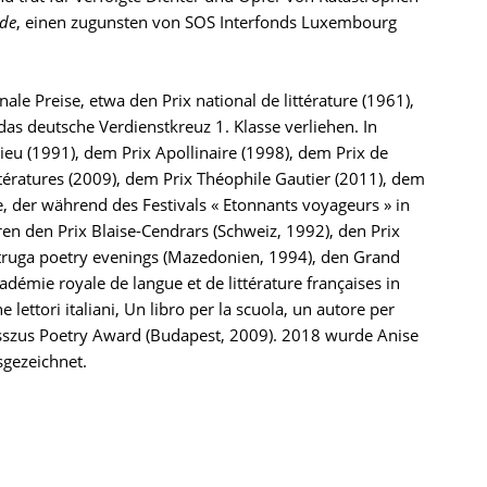
de
, einen zugunsten von SOS Interfonds Luxembourg
le Preise, etwa den Prix national de littérature (1961),
as deutsche Verdienstkreuz 1. Klasse verliehen. In
ieu (1991), dem Prix Apollinaire (1998), dem Prix de
ttératures (2009), dem Prix Théophile Gautier (2011), dem
 der während des Festivals « Etonnants voyageurs » in
eren den Prix Blaise-Cendrars (Schweiz, 1992), den Prix
/Struga poetry evenings (Mazedonien, 1994), den Grand
adémie royale de langue et de littérature françaises in
lettori italiani, Un libro per la scuola, un autore per
asszus Poetry Award (Budapest, 2009). 2018 wurde Anise
sgezeichnet.