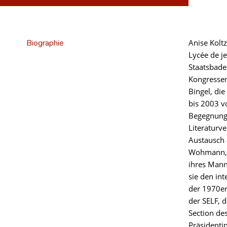
Biographie
Anise Kolt
Lycée de j
Staatsbade
Kongressen
Bingel, di
bis 2003 v
Begegnunge
Literaturv
Austausch 
Wohmann, W
ihres Mann
sie den int
der 1970er
der SELF, 
Section de
Präsidenti