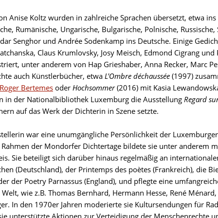
on Anise Koltz wurden in zahlreiche Sprachen übersetzt, etwa ins 
sche, Rumänische, Ungarische, Bulgarische, Polnische, Russische
dar Senghor und Andrée Sodenkamp ins Deutsche. Einige Gedicht
ratchanska, Claus Krumlovsky, Josy Meisch, Edmond Cigrang und 
ustriert, unter anderem von Hap Grieshaber, Anna Recker, Marc Pes
ichte auch Künstlerbücher, etwa
L'Ombre déchaussée
(1997) zusamm
Roger Bertemes
oder
Hochsommer
(2016) mit Kasia Lewandowska
n in der Nationalbibliothek Luxemburg die Ausstellung
Regard sur
hern auf das Werk der Dichterin in Szene setzte.
stellerin war eine unumgängliche Persönlichkeit der Luxemburger 
 Rahmen der Mondorfer Dichtertage bildete sie unter anderem m
eis. Sie beteiligt sich darüber hinaus regelmäßig an internationa
hen (Deutschland), der Printemps des poètes (Frankreich), die Bi
oder der Poetry Parnassus (England), und pflegte eine umfangreic
 Welt, wie z.B. Thomas Bernhard, Hermann Hesse, René Ménard, 
nger. In den 1970er Jahren moderierte sie Kultursendungen für Rad
 sie unterstützte Aktionen zur Verteidigung der Menschenrechte u