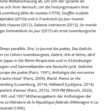
tliche Weltanschauung ab, um sich der Sprache als
sie sich ihrer dennoch, um die Festungsmauern ihrer
n Luxemburg (
Ailes de couteau
(1978),
Souffles sculptés
’alphabet
(2010)) und in Frankreich (
Le Jour inventé
leils chauves
(2012),
Galaxies intérieures
(2013)
, Un monde
ogie
Somnambule du jour
(2015) als erste luxemburgische
 Temps parallèle
,
Dire
,
Le Journal des poètes, Das Gedicht
,
ten
Les Cahiers luxembourgeois
,
Galerie
,
Arts et lettres
,
abril
er Japan in
Die Warte-Perspectives
und in
d’Lëtzebuerger
thologien und Sammelbänden wie
Deutsche Lyrik. Gedichte
urope des poètes
(Paris, 1991),
Anthologie des rencontres
st autre chose"
(Paris, 2009),
World. Poems on the
utenberg
(Luxemburg, 2014)
, Hällewull
(Ljubljana, 2014),
parlent d'amour
(Paris, 2016),
1910-PM
(Mersch, 2020),
 1995 und 1997 Mitherausgeberin der Anthologien der
wie
La littérature de la République fédérale d'Allemagne
in
La
générale
(1990).