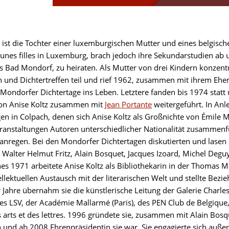
z ist die Tochter einer luxemburgischen Mutter und eines belgisch
eunes filles in Luxemburg, brach jedoch ihre Sekundarstudien ab 
s Bad Mondorf, zu heiraten. Als Mutter von drei Kindern konzentri
 und Dichtertreffen teil und rief 1962, zusammen mit ihrem Eh
e Mondorfer Dichtertage ins Leben. Letztere fanden bis 1974 sta
on Anise Koltz zusammen mit
Jean Portante
weitergeführt. In Anl
n in Colpach, denen sich Anise Koltz als Großnichte von Émile May
eranstaltungen Autoren unterschiedlicher Nationalität zusammen
anregen. Bei den Mondorfer Dichtertagen diskutierten und lasen 
alter Helmut Fritz, Alain Bosquet, Jacques Izoard, Michel Deguy
es 1971 arbeitete Anise Koltz als Bibliothekarin in der Thomas 
ellektuellen Austausch mit der literarischen Welt und stellte Bez
 Jahre übernahm sie die künstlerische Leitung der Galerie Charl
des LSV, der Académie Mallarmé (Paris), des PEN Club de Belgique,
s arts et des lettres. 1996 gründete sie, zusammen mit Alain Bo
n und ab 2008 Ehrenpräsidentin sie war. Sie engagierte sich auß