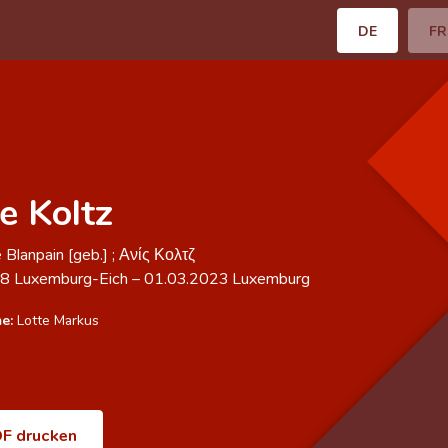
DE
FR
e Koltz
 Blanpain [geb.] ; Ανίς Κολτζ
28
Luxemburg-Eich
–
01.03.2023
Luxemburg
e:
Lotte Markus
F drucken