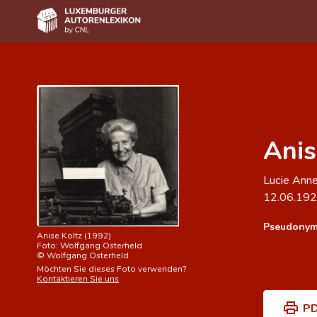
Home
Autor(inn)en A-Z
Erweiterte Suche
Anis
Häufige Fragen und Antworten
Lucie Anne
CNL
12.06.19
Forschungsgruppe
Pseudonym
Anise Koltz (1992)
Kontakt
Foto:
Wolfgang Osterheld
©
Wolfgang Osterheld
Möchten Sie dieses Foto verwenden?
Kontaktieren Sie uns
PD