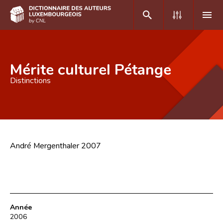
DE
FR
Mérite culturel Pétange
Distinctions
Accueil
Auteur(e)s A-Z
Recherche avancée
André Mergenthaler 2007
Foire aux questions
CNL
Équipe scientifique
Année
Contact
2006