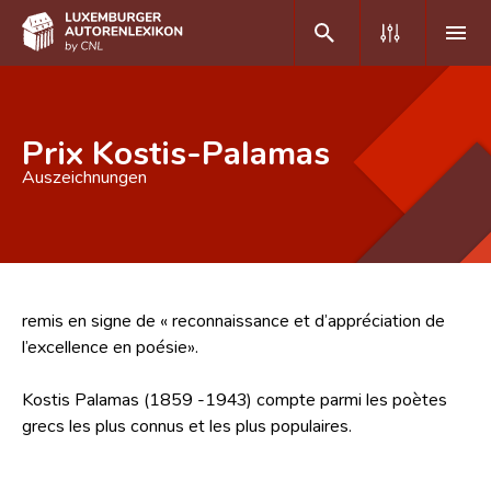
DE
FR
Prix Kostis-Palamas
Auszeichnungen
Home
Autor(inn)en A-Z
Erweiterte Suche
remis en signe de « reconnaissance et d’appréciation de
Häufige Fragen und Antworten
l’excellence en poésie».
CNL
Kostis Palamas (1859 -1943) compte parmi les poètes
Forschungsgruppe
grecs les plus connus et les plus populaires.
Kontakt