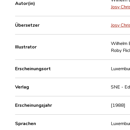
Autor(in)
Josy Chri
Übersetzer
Josy Chri
Wilhelm 
Illustrator
Roby Flic
Erscheinungsort
Luxembu
Verlag
SNE - Edi
Erscheinungsjahr
[1988]
Sprachen
Luxembur