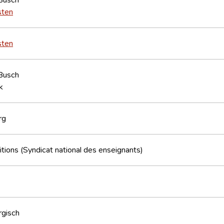
sten
sten
Busch
k
rg
tions (Syndicat national des enseignants)
gisch