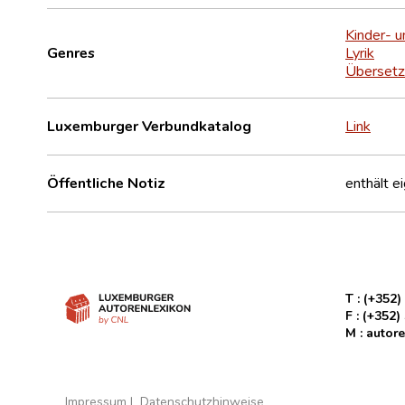
Kinder- u
Genres
Lyrik
Übersetz
Luxemburger Verbundkatalog
Link
Öffentliche Notiz
enthält e
T :
(+352)
F :
(+352)
M :
autore
Impressum
Datenschutzhinweise