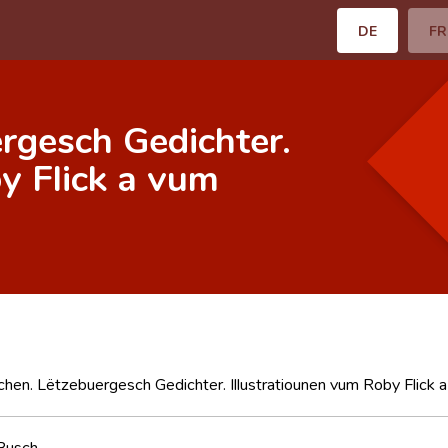
DE
FR
rgesch Gedichter.
y Flick a vum
chen. Lëtzebuergesch Gedichter. Illustratiounen vum Roby Flick
Busch