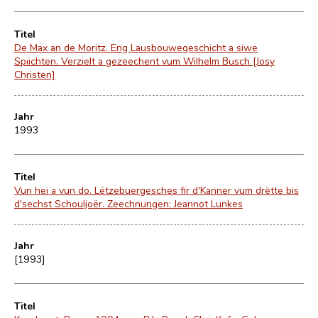
Titel
De Max an de Moritz. Eng Lausbouwegeschicht a siwe
Spiichten. Verzielt a gezeechent vum Wilhelm Busch [Josy
Christen]
Jahr
1993
Titel
Vun hei a vun do. Lëtzebuergesches fir d'Kanner vum drëtte bis
d'sechst Schouljoër. Zeechnungen: Jeannot Lunkes
Jahr
[1993]
Titel