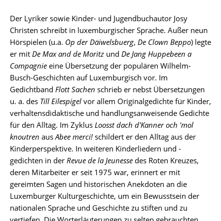
Der Lyriker sowie Kinder- und Jugendbuchautor Josy
Christen schreibt in luxemburgischer Sprache. Außer neun
Hörspielen (u.a.
Op der Däiwelsbuerg
,
De Clown Beppo
) legte
er mit
De Max and de Moritz
und
De Jang Huppebeen a
Compagnie
eine Übersetzung der populären Wilhelm-
Busch-Geschichten auf Luxemburgisch vor. Im
Gedichtband
Flott Sachen
schrieb er nebst Übersetzungen
u. a. des
Till Eilespigel
vor allem Originalgedichte für Kinder,
verhaltensdidaktische und handlungsanweisende Gedichte
für den Alltag. Im Zyklus
Loosst dach d'Kanner och 'mol
knoutren
aus
Abee merci!
schildert er den Alltag aus der
Kinderperspektive. In weiteren Kinderliedern und -
gedichten in der
Revue de la Jeunesse
des Roten Kreuzes,
deren Mitarbeiter er seit 1975 war, erinnert er mit
gereimten Sagen und historischen Anekdoten an die
Luxemburger Kulturgeschichte, um ein Bewusstsein der
nationalen Sprache und Geschichte zu stiften und zu
vertiefen. Die Worterläuterungen zu selten gebrauchten,