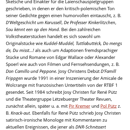
Sketsche und Einakter für die Laienschauspielgruppen
geschrieben, in denen er den kritisch-polemischen Ton
seiner Gedichte gegen einen humorvollen eintauscht, z. B.
D'Weltgeschicht um Karussell
,
De Professer Kinkerlitzchen
,
Sou kënnt een op den Hond
.
Bei den zahlreichen
Volkstheaterstücken handelt es sich sowohl um
Originalstücke wie
Kuddel-Muddel
,
Tuttlabuttéck
,
Do mengs
de
,
Du misst...!
als auch um Adaptionen fremdsprachiger
Stücke und Romane von Edgar Wallace oder Alexander
Spoerl wie auch von Filmen und Fernsehsendungen, z. B.
Don Camillo und Peppone
.
Josy Christens Debüt
D'Famill
Frippgen
wurde 1991 in einer Inszenierung der Amicale de
Wolcrange mit französischen Untertiteln von der RTBF 1
gesendet.
Seit 1984 schreibt Josy Christen für René Pütz
und die Theatergruppe Lëtzebuerger Theater Revuen,
zunächst allein, später u. a. mit
Pir Kremer
und
Pol Pütz
z.
B.
Knack-aut
.
Ebenfalls für René Pütz schrieb Josy Christen
satirisch-ironische Monologe mit Kommentaren zu
aktuellen Ereignissen, die jener als
DNR-Schnëssert