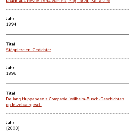
Knack-aut. Revue 1994 vum Pik, Pop, JoChri, Kof a Gek
Jahr
1994
Titel
Stëpplereien. Gedichter
Jahr
1998
Titel
De Jang Huppebeen a Companie. Wilhelm-Busch-Geschichten
op lëtzebuergesch
Jahr
[2000]