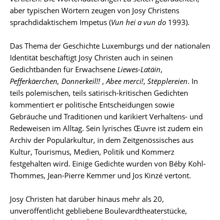
aber typischen Wörtern zeugen von Josy Christens
sprachdidaktischem Impetus (
Vun hei a vun do
1993).
Das Thema der Geschichte Luxemburgs und der nationalen
Identität beschäftigt Josy Christen auch in seinen
Gedichtbänden für Erwachsene
Liewes-Latäin
,
Pefferkäerchen, Donnerkeil!!
,
Abee merci!
,
Stëpplereien
. In
teils polemischen, teils satirisch-kritischen Gedichten
kommentiert er politische Entscheidungen sowie
Gebräuche und Traditionen und karikiert Verhaltens- und
Redeweisen im Alltag. Sein lyrisches Œuvre ist zudem ein
Archiv der Populärkultur, in dem Zeitgenössisches aus
Kultur, Tourismus, Medien, Politik und Kommerz
festgehalten wird. Einige Gedichte wurden von Béby Kohl-
Thommes, Jean-Pierre Kemmer und Jos Kinzé vertont.
Josy Christen hat darüber hinaus mehr als 20,
unveröffentlicht gebliebene Boulevardtheaterstücke,