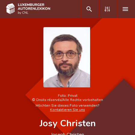
DE
FR
Home
Autor(inn)en A-Z
Erweiterte Suche
Häufige Fragen und Antworten
Foto:
Privat
©
Droits réservés/Alle Rechte vorbehalten
CNL
Möchten Sie dieses Foto verwenden?
Kontaktieren Sie uns
Forschungsgruppe
Josy Christen
Kontakt
Joseph Christen