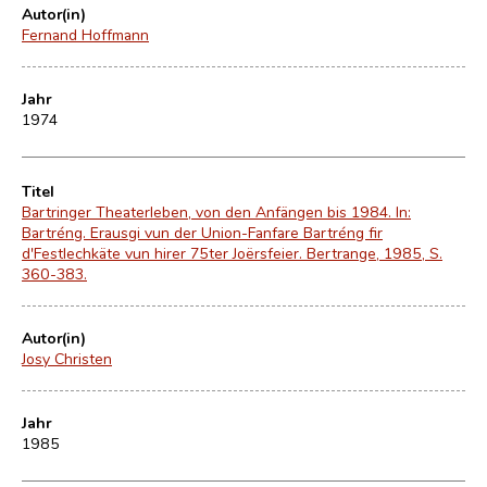
Autor(in)
Fernand Hoffmann
Jahr
1974
Titel
Bartringer Theaterleben, von den Anfängen bis 1984. In:
Bartréng. Erausgi vun der Union-Fanfare Bartréng fir
d'Festlechkäte vun hirer 75ter Joërsfeier. Bertrange, 1985, S.
360-383.
Autor(in)
Josy Christen
Jahr
1985