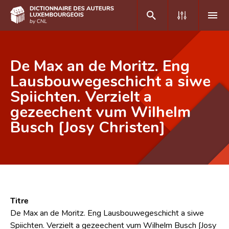
DE
FR
De Max an de Moritz. Eng
Lausbouwegeschicht a siwe
Spiichten. Verzielt a
Accueil
gezeechent vum Wilhelm
Auteur(e)s A-Z
Busch [Josy Christen]
Recherche avancée
Foire aux questions
CNL
Équipe scientifique
Titre
De Max an de Moritz. Eng Lausbouwegeschicht a siwe
Contact
Spiichten. Verzielt a gezeechent vum Wilhelm Busch [Josy