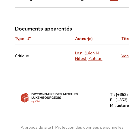
Documents apparentés
Type
Auteur(e)
Titr
l.n.n. (Léon N.
Critique
Von 
Nilles) [Auteur]
T :
(+352)
F :
(+352)
M :
autore
A propos du site
Protection des données personnelles