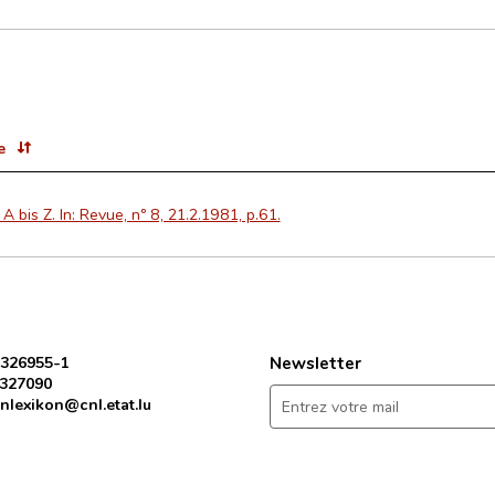
e
A bis Z. In: Revue, nº 8, 21.2.1981, p.61.
 326955-1
Newsletter
 327090
nlexikon@cnl.etat.lu