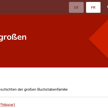
DE
FR
großen
chichten der großen Buchstabenfamilie
hilippart