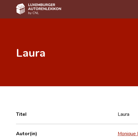
Home
Autor(inn)en A-Z
Laura
Erweiterte Suche
Häufige Fragen und Antworten
CNL
Forschungsgruppe
Kontakt
Titel
Laura
Autor(in)
Monique P