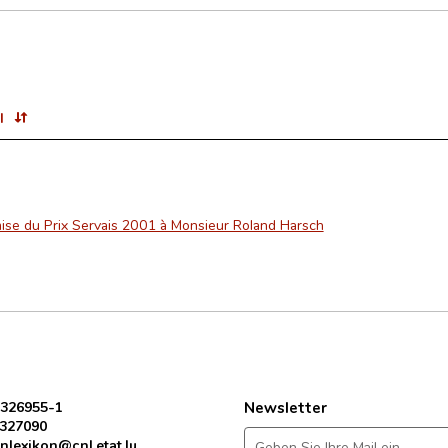
l
ise du Prix Servais 2001 à Monsieur Roland Harsch
 326955-1
Newsletter
 327090
nlexikon@cnl.etat.lu