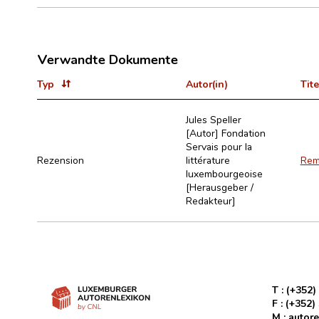
Verwandte Dokumente
Typ
Autor(in)
Tite
Jules Speller
[Autor]
Fondation
Servais pour la
Rezension
littérature
Rem
luxembourgeoise
[Herausgeber /
Redakteur]
T :
(+352)
F :
(+352)
M :
autore