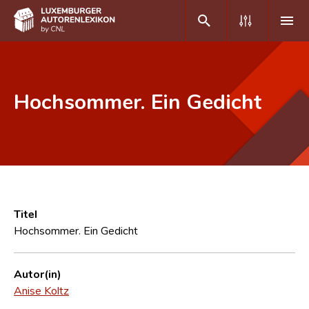
DE
FR
Hochsommer. Ein Gedicht
Home
Autor(inn)en A-Z
Erweiterte Suche
Häufige Fragen und Antworten
Titel
Hochsommer. Ein Gedicht
CNL
Forschungsgruppe
Autor(in)
Anise Koltz
Kontakt