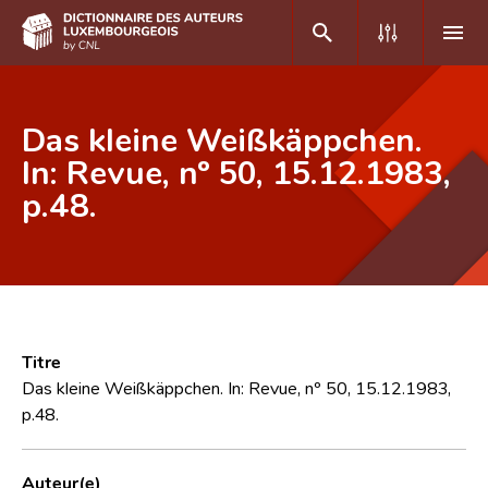
DE
FR
Das kleine Weißkäppchen.
In: Revue, nº 50, 15.12.1983,
p.48.
Accueil
Auteur(e)s A-Z
Recherche avancée
Foire aux questions
Titre
CNL
Das kleine Weißkäppchen. In: Revue, nº 50, 15.12.1983,
p.48.
Équipe scientifique
Contact
Auteur(e)