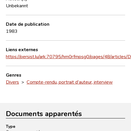
Unbekannt
Date de publication
1983
Liens externes
https://persist.lu/ark:70795/hm0rfmpsg0/pages/48/articles
Genres
Divers
>
Compte-rendu, portrait d'auteur, interview
Documents apparentés
Type