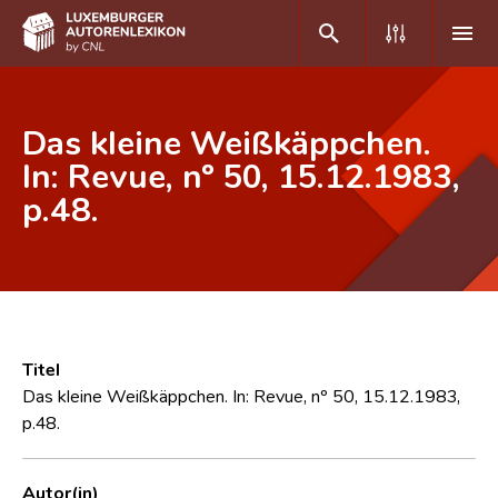
DE
FR
Das kleine Weißkäppchen.
In: Revue, nº 50, 15.12.1983,
p.48.
Home
Autor(inn)en A-Z
Erweiterte Suche
Häufige Fragen und Antworten
Titel
CNL
Das kleine Weißkäppchen. In: Revue, nº 50, 15.12.1983,
p.48.
Forschungsgruppe
Kontakt
Autor(in)