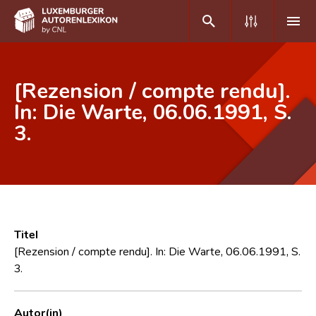
DE
FR
[Rezension / compte rendu].
In: Die Warte, 06.06.1991, S.
3.
Home
Autor(inn)en A-Z
Erweiterte Suche
Häufige Fragen und Antworten
Titel
CNL
[Rezension / compte rendu]. In: Die Warte, 06.06.1991, S.
3.
Forschungsgruppe
Kontakt
Autor(in)