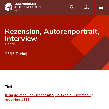
DE
FR
Rezension, Autorenportrait,
Interview
Genre
Home
9565 Titel(n)
Autor(inn)en A-Z
Erweiterte Suche
Häufige Fragen und Antworten
CNL
Titel
Forschungsgruppe
[Compte-rendu de Eichenblätter] In: Echo du Luxembourg,
novembre 1838
Kontakt