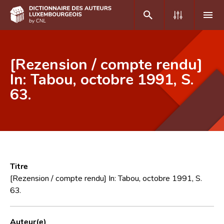
DE
FR
[Rezension / compte rendu]
In: Tabou, octobre 1991, S.
63.
Accueil
Auteur(e)s A-Z
Recherche avancée
Foire aux questions
Titre
CNL
[Rezension / compte rendu] In: Tabou, octobre 1991, S.
63.
Équipe scientifique
Contact
Auteur(e)