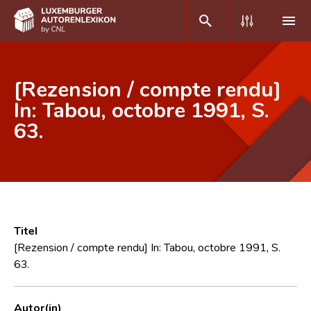
DE
FR
[Rezension / compte rendu]
In: Tabou, octobre 1991, S.
63.
Home
Autor(inn)en A-Z
Erweiterte Suche
Häufige Fragen und Antworten
Titel
CNL
[Rezension / compte rendu] In: Tabou, octobre 1991, S.
63.
Forschungsgruppe
Kontakt
Autor(in)