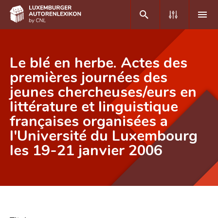
DE
FR
Le blé en herbe. Actes des
premières journées des
jeunes chercheuses/eurs en
Home
littérature et linguistique
Autor(inn)en A-Z
françaises organisées a
Erweiterte Suche
l'Université du Luxembourg
les 19-21 janvier 2006
Häufige Fragen und Antworten
CNL
Forschungsgruppe
Kontakt