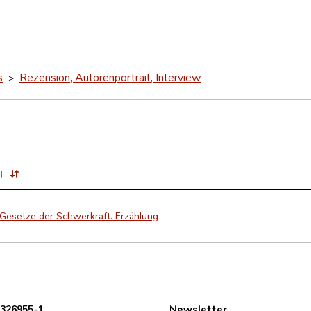
s
Rezension, Autorenportrait, Interview
>
l
 Gesetze der Schwerkraft. Erzählung
 326955-1
Newsletter