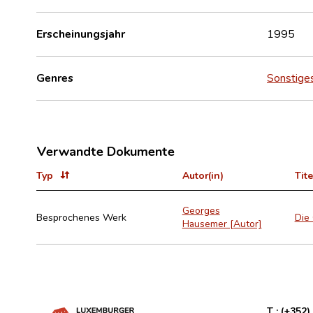
Erscheinungsjahr
1995
Genres
Sonstige
Verwandte Dokumente
Typ
Autor(in)
Tite
Georges
Besprochenes Werk
Die
Hausemer [Autor]
T :
(+352)