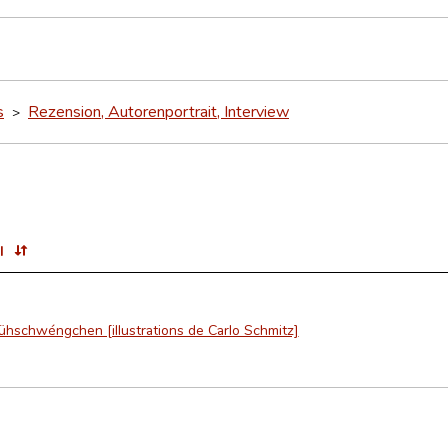
s
Rezension, Autorenportrait, Interview
>
l
ühschwéngchen [illustrations de Carlo Schmitz]