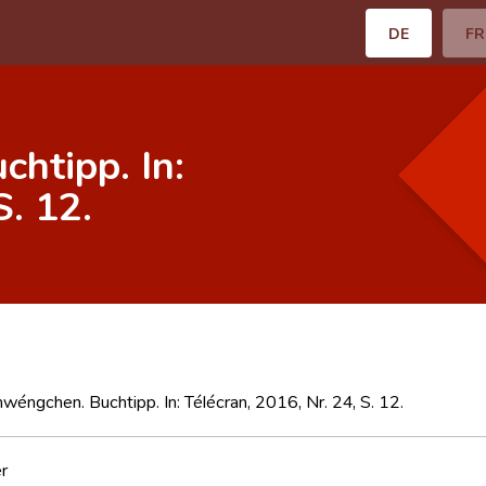
DE
FR
htipp. In:
S. 12.
wéngchen. Buchtipp. In: Télécran, 2016, Nr. 24, S. 12.
er