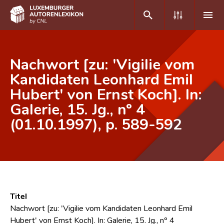
DE
FR
Nachwort [zu: 'Vigilie vom
Kandidaten Leonhard Emil
Hubert' von Ernst Koch]. In:
Home
Galerie, 15. Jg., nº 4
Autor(inn)en A-Z
(01.10.1997), p. 589-592
Erweiterte Suche
Häufige Fragen und Antworten
CNL
Forschungsgruppe
Titel
Nachwort [zu: 'Vigilie vom Kandidaten Leonhard Emil
Kontakt
Hubert' von Ernst Koch]. In: Galerie, 15. Jg., nº 4