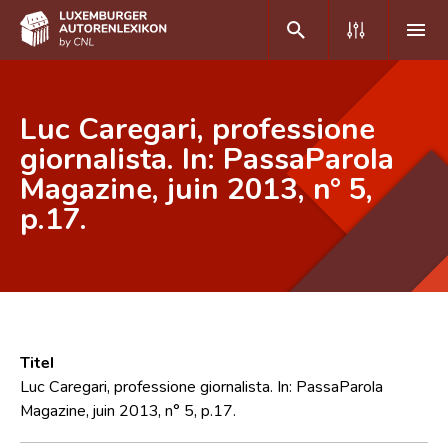
DE
FR
Luc Caregari, professione
giornalista. In: PassaParola
Magazine, juin 2013, n° 5,
Home
p.17.
Autor(inn)en A-Z
Erweiterte Suche
Häufige Fragen und Antworten
CNL
Titel
Forschungsgruppe
Luc Caregari, professione giornalista. In: PassaParola
Magazine, juin 2013, n° 5, p.17.
Kontakt