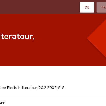
DE
FR
iteratour,
ee Blech. In: literatour, 20.2.2002, S. 8.
ahr