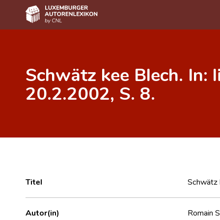
Home
Schwätz kee Blech. In: l
Autor(inn)en A-Z
20.2.2002, S. 8.
Erweiterte Suche
Häufige Fragen und Antworten
CNL
Forschungsgruppe
Kontakt
Titel
Schwätz k
Autor(in)
Romain S