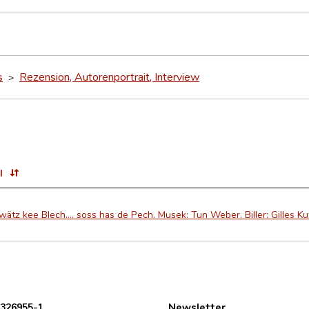
s
Rezension, Autorenportrait, Interview
>
l
ätz kee Blech…. soss has de Pech. Musek: Tun Weber. Biller: Gilles K
 326955-1
Newsletter