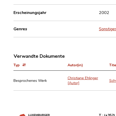
Erscheinungsjahr
2002
Genres
Sonstige
Verwandte Dokumente
Typ
Autor(in)
Tite
Christiane Ehlinger
Besprochenes Werk
Schw
[Autor]
T :
(+352)