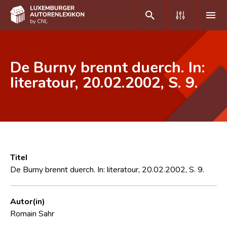
DE
FR
De Burny brennt duerch. In:
literatour, 20.02.2002, S. 9.
Home
Autor(inn)en A-Z
Erweiterte Suche
Häufige Fragen und Antworten
Titel
De Burny brennt duerch. In: literatour, 20.02.2002, S. 9.
CNL
Forschungsgruppe
Autor(in)
Romain Sahr
Kontakt