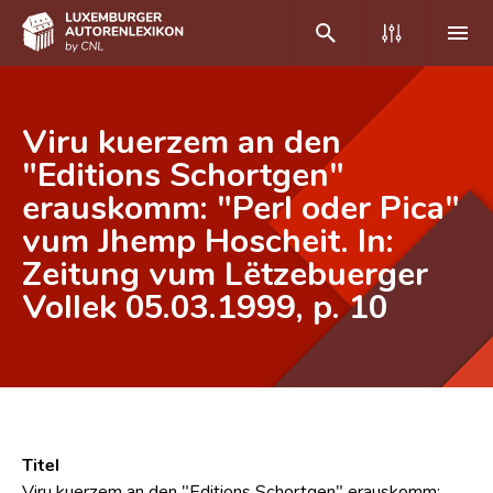
DE
FR
Viru kuerzem an den
"Editions Schortgen"
erauskomm: "Perl oder Pica"
Home
vum Jhemp Hoscheit. In:
Autor(inn)en A-Z
Zeitung vum Lëtzebuerger
Erweiterte Suche
Vollek 05.03.1999, p. 10
Häufige Fragen und Antworten
CNL
Forschungsgruppe
Titel
Kontakt
Viru kuerzem an den "Editions Schortgen" erauskomm: