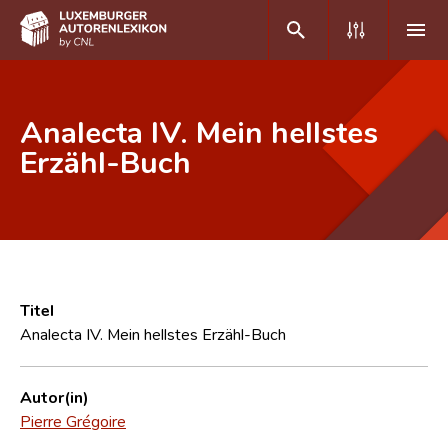
DE
FR
Analecta IV. Mein hellstes
Erzähl-Buch
Home
Autor(inn)en A-Z
Erweiterte Suche
Häufige Fragen und Antworten
Titel
Analecta IV. Mein hellstes Erzähl-Buch
CNL
Forschungsgruppe
Autor(in)
Pierre Grégoire
Kontakt