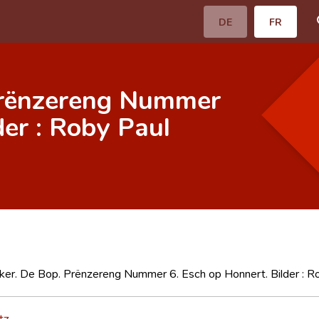
DE
FR
 Prënzereng Nummer
der : Roby Paul
ker. De Bop. Prënzereng Nummer 6. Esch op Honnert. Bilder : Rob
tz