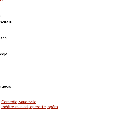
l
citellli
osch
ange
rgeois
Comédie, vaudeville
>
théâtre musical, opérette, opéra
>