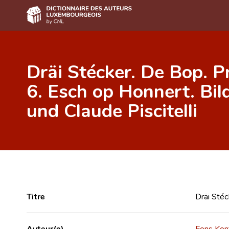
Accueil
Dräi Stécker. De Bop.
Auteur(e)s A-Z
6. Esch op Honnert. Bil
Recherche avancée
und Claude Piscitelli
Foire aux questions
CNL
Équipe scientifique
Contact
Titre
Dräi Stéc
Auteur(e)
Fons Kon